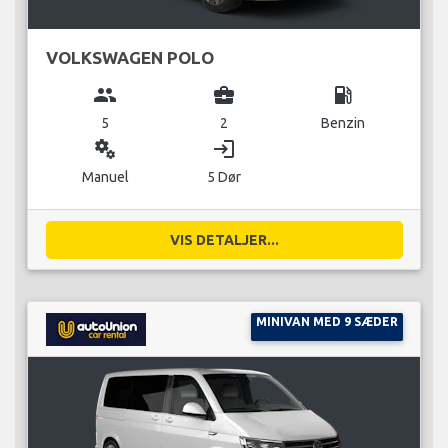
VOLKSWAGEN POLO
group
business_center
local_gas_station
5
2
Benzin
miscellaneous_services
login
Manuel
5 Dør
VIS DETALJER...
MINIVAN MED 9 SÆDER