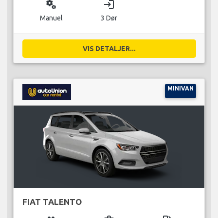
miscellaneous_services
login
Manuel
3 Dør
VIS DETALJER...
MINIVAN
FIAT TALENTO