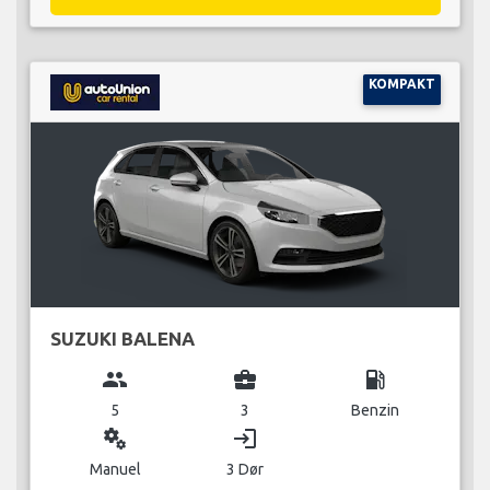
KOMPAKT
SUZUKI BALENA
group
business_center
local_gas_station
5
3
Benzin
miscellaneous_services
login
Manuel
3 Dør