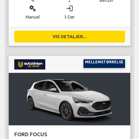
4
2
Benzin
miscellaneous_services
login
Manuel
3 Dør
VIS DETALJER...
MELLEMSTØRRELSE
FORD FOCUS