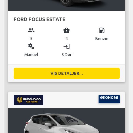
FORD FOCUS ESTATE
group
business_center
local_gas_station
5
4
Benzin
miscellaneous_services
login
Manuel
5 Dør
VIS DETALJER...
ØKONOMI