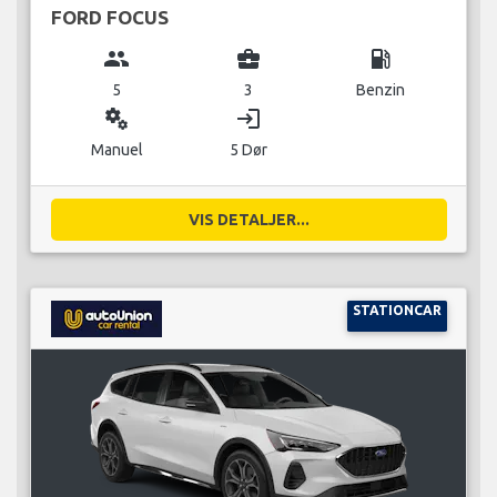
FORD FOCUS
group
business_center
local_gas_station
5
3
Benzin
miscellaneous_services
login
Manuel
5 Dør
VIS DETALJER...
STATIONCAR