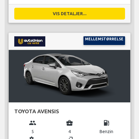
VIS DETALJER...
MELLEMSTØRRELSE
TOYOTA AVENSIS
group
business_center
local_gas_station
5
4
Benzin