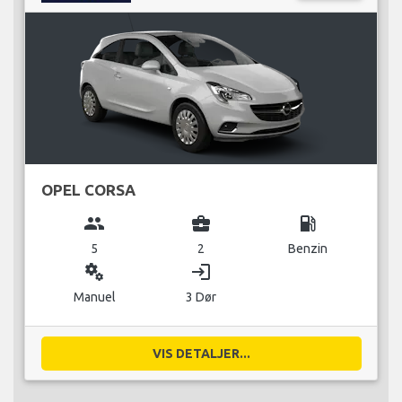
OPEL CORSA
group
business_center
local_gas_station
5
2
Benzin
miscellaneous_services
login
Manuel
3 Dør
VIS DETALJER...