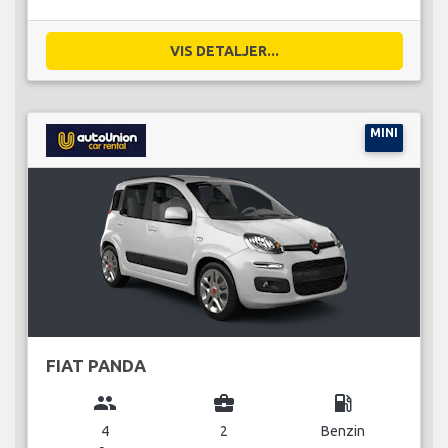
VIS DETALJER...
MINI
FIAT PANDA
group
business_center
local_gas_station
4
2
Benzin