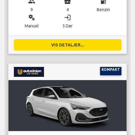
group
business_center
local_gas_station
9
4
Benzin
miscellaneous_services
login
Manuel
5 Dør
VIS DETALJER...
KOMPAKT