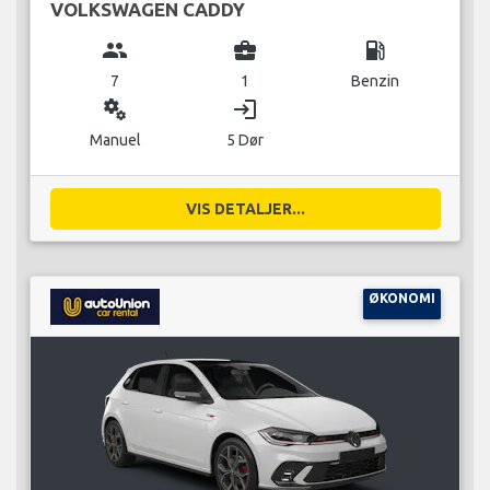
VOLKSWAGEN CADDY
group
business_center
local_gas_station
7
1
Benzin
miscellaneous_services
login
Manuel
5 Dør
VIS DETALJER...
ØKONOMI