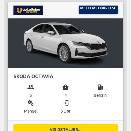
MELLEMSTØRRELSE
SKODA OCTAVIA
group
business_center
local_gas_station
5
4
Benzin
miscellaneous_services
login
Manuel
5 Dør
VIS DETALJER...