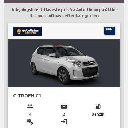
Udlejningsbiler til laveste pris fra Auto-Union på Aktion
National Lufthavn efter kategori er:
MINI
CITROEN C1
group
business_center
local_gas_station
4
2
Benzin
miscellaneous_services
login