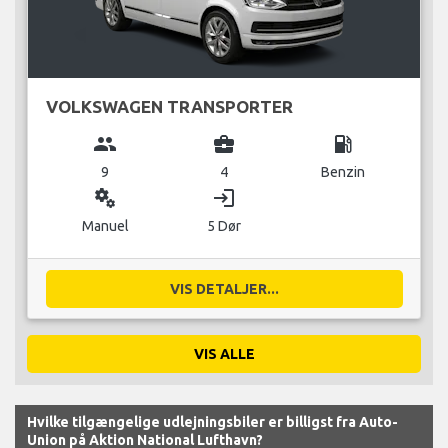
VOLKSWAGEN TRANSPORTER
group
business_center
local_gas_station
9
4
Benzin
miscellaneous_services
login
Manuel
5 Dør
VIS DETALJER...
VIS ALLE
Hvilke tilgængelige udlejningsbiler er billigst fra Auto-
Union på Aktion National Lufthavn?