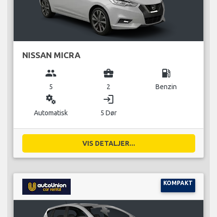
NISSAN MICRA
group
business_center
local_gas_station
5
2
Benzin
miscellaneous_services
login
Automatisk
5 Dør
VIS DETALJER...
KOMPAKT