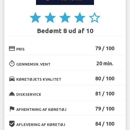
star
star
star
star
star_border
Bedømt 8 ud af 10
credit_card
79 / 100
PRIS
timer
20 min.
GENNEMSN. VENT
directions_car
80 / 100
KØRETØJETS KVALITET
room_service
81 / 100
DISKSERVICE
flag
79 / 100
AFHENTNING AF KØRETØJ
beenhere
84 / 100
AFLEVERING AF KØRETØJ