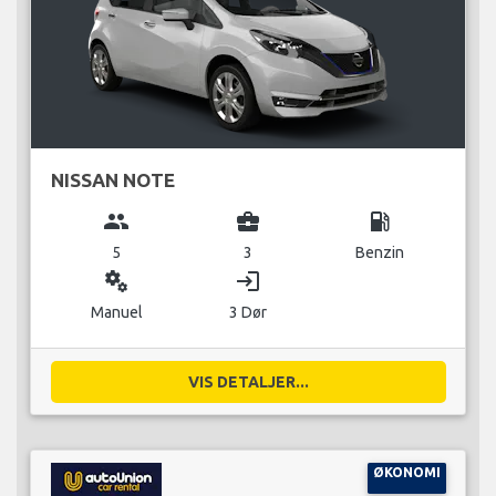
NISSAN NOTE
group
business_center
local_gas_station
5
3
Benzin
miscellaneous_services
login
Manuel
3 Dør
VIS DETALJER...
ØKONOMI