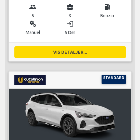
group
business_center
local_gas_station
5
3
Benzin
miscellaneous_services
login
Manuel
5 Dør
VIS DETALJER...
STANDARD