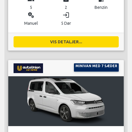
5
2
Benzin
miscellaneous_services
login
Manuel
5 Dør
VIS DETALJER...
MINIVAN MED 7 SÆDER