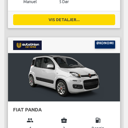
Manuel
5 Dør
VIS DETALJER...
ØKONOMI
FIAT PANDA
group
business_center
local_gas_station