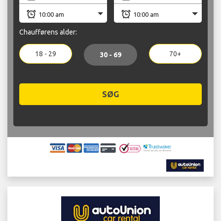
Chaufførens alder:
18 - 29
70+
30 - 69
SØG