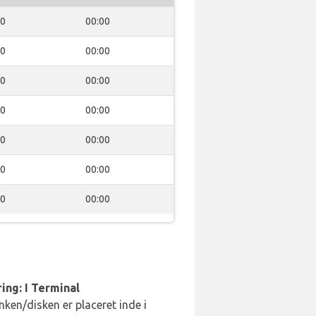
00
00:00
00
00:00
00
00:00
00
00:00
00
00:00
00
00:00
00
00:00
ing: I Terminal
ken/disken er placeret inde i