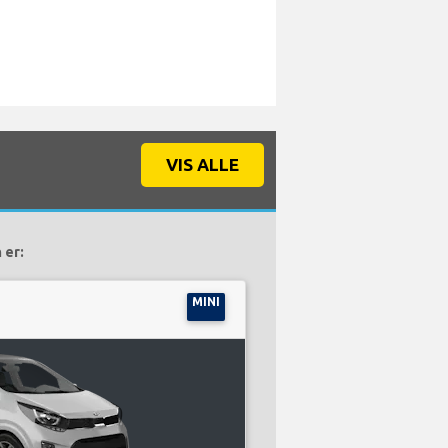
VIS ALLE
 er:
MINI