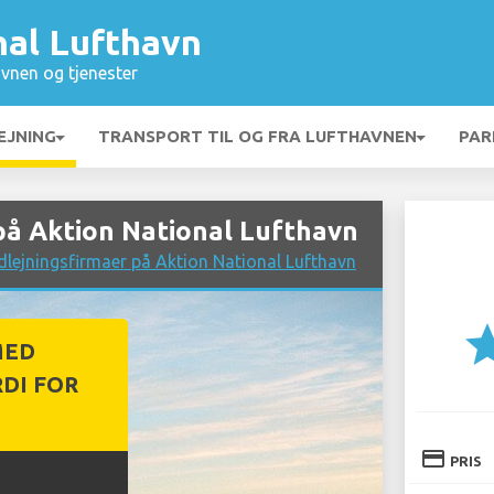
nal Lufthavn
vnen og tjenester
EJNING
TRANSPORT TIL OG FRA LUFTHAVNEN
PAR
på Aktion National Lufthavn
lejningsfirmaer på Aktion National Lufthavn
st
MED
DI FOR
credit_card
PRIS