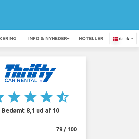
KERING
INFO & NYHEDER
HOTELLER
dansk
ar
star
star
star
star_half
Bedømt 8,1 ud af 10
79 / 100