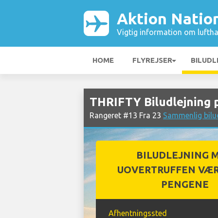
Aktion Natio
Vigtig information om luftha
HOME
FLYREJSER
BILUDL
THRIFTY Biludlejning 
Rangeret #13 Fra 23
Sammenlig bilud
BILUDLEJNING 
UOVERTRUFFEN VÆR
PENGENE
Afhentningssted