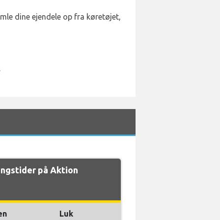
samle dine ejendele op fra køretøjet,
.
ngstider på Aktion
en
Luk