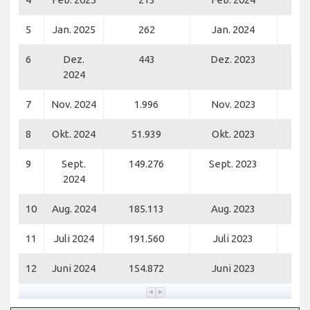
5
Jan. 2025
262
Jan. 2024
6
Dez.
443
Dez. 2023
2024
7
Nov. 2024
1.996
Nov. 2023
8
Okt. 2024
51.939
Okt. 2023
9
Sept.
149.276
Sept. 2023
1
2024
10
Aug. 2024
185.113
Aug. 2023
1
11
Juli 2024
191.560
Juli 2023
1
12
Juni 2024
154.872
Juni 2023
1