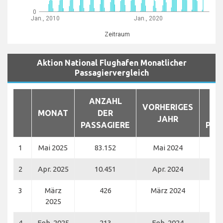
0
Jan., 2010
Jan., 2020
Zeitraum
Aktion National Flughafen Monatlicher
Passagiervergleich
ANZAHL
A
VORHERIGES
MONAT
DER
JAHR
PASSAGIERE
PAS
1
Mai 2025
83.152
Mai 2024
2
Apr. 2025
10.451
Apr. 2024
3
März
426
März 2024
2025
4
Feb. 2025
213
Feb. 2024