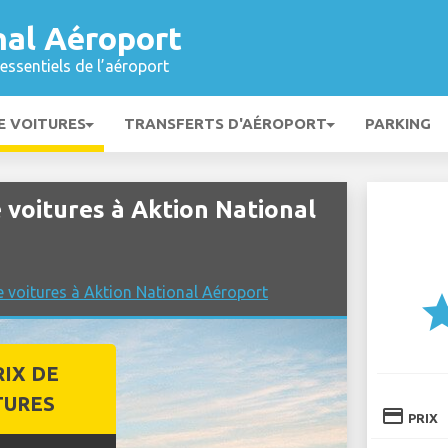
nal Aéroport
essentiels de l’aéroport
E VOITURES
TRANSFERTS D'AÉROPORT
PARKING
 voitures à Aktion National
e voitures à Aktion National Aéroport
st
RIX DE
TURES
credit_card
PRIX