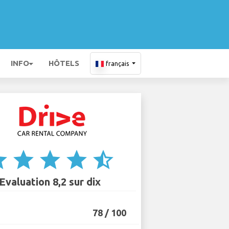
INFO
HÔTELS
français
ar
star
star
star
star_half
Evaluation 8,2 sur dix
78 / 100