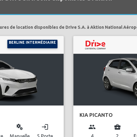
ures de location disponibles de Drive S.A. à Aktion National Aérop
BERLINE INTERMÉDIAIRE
KIA PICANTO
miscellaneous_services
login
group
business_center
ce
Manuelle
5 Porte
4
2
E