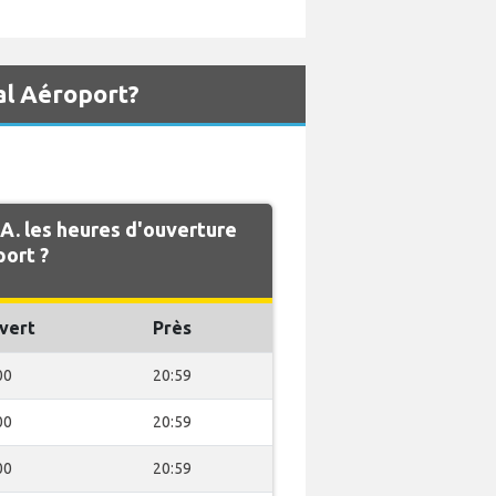
al Aéroport?
A. les heures d'ouverture
port ?
vert
Près
00
20:59
00
20:59
00
20:59