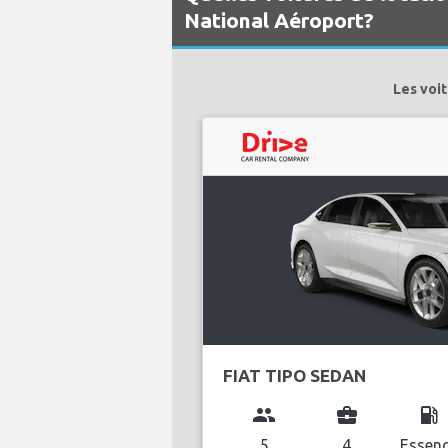
National Aéroport?
Les voit
FIAT TIPO SEDAN
group
business_center
local_gas_station
5
4
Essen