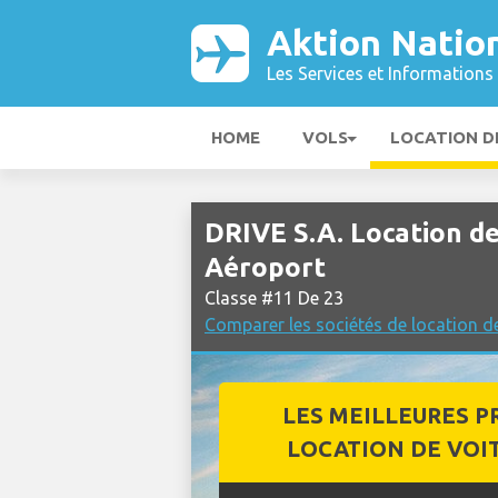
Aktion Natio
Les Services et Informations 
HOME
VOLS
LOCATION D
DRIVE S.A. Location de
Aéroport
Classe #11 De 23
Comparer les sociétés de location d
LES MEILLEURES P
LOCATION DE VOI