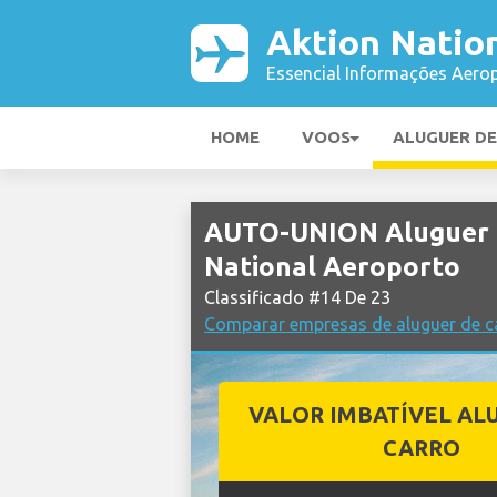
Aktion Natio
Essencial Informações Aerop
HOME
VOOS
ALUGUER D
AUTO-UNION Aluguer d
National Aeroporto
Classificado #14 De 23
Comparar empresas de aluguer de c
VALOR IMBATÍVEL AL
CARRO