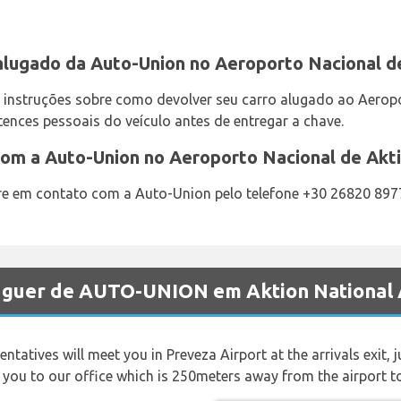
alugado da Auto-Union no Aeroporto Nacional d
 instruções sobre como devolver seu carro alugado ao Aeropo
tences pessoais do veículo antes de entregar a chave.
om a Auto-Union no Aeroporto Nacional de Akt
tre em contato com a Auto-Union pelo telefone +30 26820 897
luguer de AUTO-UNION em Aktion National
ntatives will meet you in Preveza Airport at the arrivals exit, 
g you to our office which is 250meters away from the airport to 