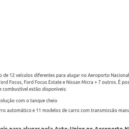
de 12 veículos diferentes para alugar no Aeroporto Nacional 
Ford Focus, Ford Focus Estate e Nissan Micra + 7 outros. É pos
e combustível estão disponíveis:
evolução com o tanque cheio
rro automático e 11 modelos de carro com transmissão manua
veis para alugar pela Auto-Union no Aeroporto N