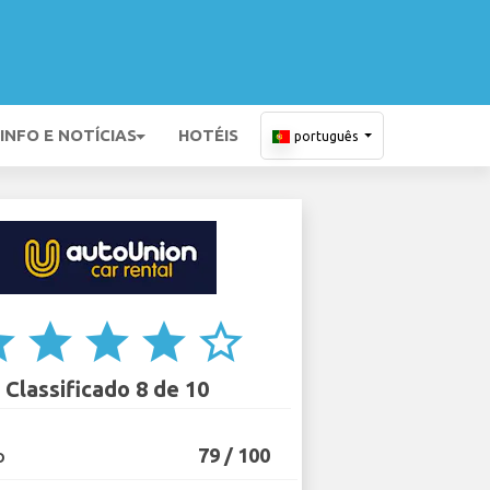
INFO E NOTÍCIAS
HOTÉIS
português
ar
star
star
star
star_border
Classificado 8 de 10
79 / 100
O