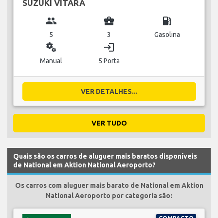
SUZUKI VITARA
group
business_center
local_gas_station
5
3
Gasolina
miscellaneous_services
login
Manual
5 Porta
VER DETALHES...
VER TUDO
Quais são os carros de aluguer mais baratos disponíveis
de National em Aktion National Aeroporto?
Os carros com aluguer mais barato de National em Aktion
National Aeroporto por categoria são: