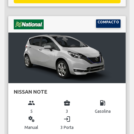
COMPACTO
NISSAN NOTE
group
business_center
local_gas_station
5
3
Gasolina
miscellaneous_services
login
Manual
3 Porta