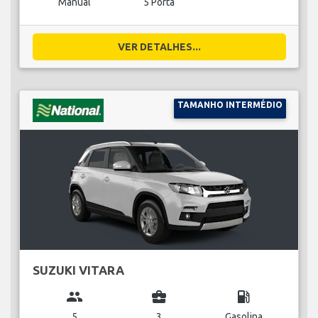
Manual
5 Porta
VER DETALHES...
TAMANHO INTERMÉDIO
SUZUKI VITARA
group
business_center
local_gas_station
5
3
Gasolina