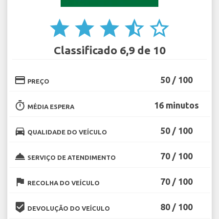
star
star
star
star_half
star_border
Classificado 6,9 de 10
credit_card
50 / 100
PREÇO
timer
16 minutos
MÉDIA ESPERA
directions_car
50 / 100
QUALIDADE DO VEÍCULO
room_service
70 / 100
SERVIÇO DE ATENDIMENTO
flag
70 / 100
RECOLHA DO VEÍCULO
beenhere
80 / 100
DEVOLUÇÃO DO VEÍCULO