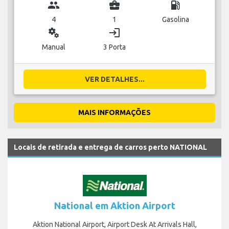
group
business_center
local_gas_station
4
1
Gasolina
miscellaneous_services
login
Manual
3 Porta
VER DETALHES...
MAIS INFORMAÇÕES
Locais de retirada e entrega de carros perto NATIONAL
National em Aktion Airport
Aktion National Airport, Airport Desk At Arrivals Hall,