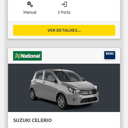
miscellaneous_services
login
Manual
3 Porta
VER DETALHES...
MINI
SUZUKI CELERIO