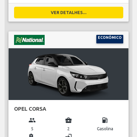
VER DETALHES...
ECONÓMICO
OPEL CORSA
group
business_center
local_gas_station
5
2
Gasolina
miscellaneous_services
login