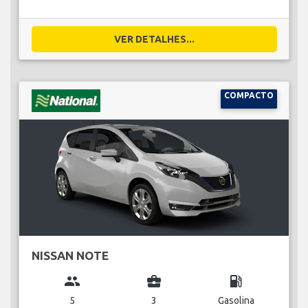
VER DETALHES...
COMPACTO
NISSAN NOTE
group
business_center
local_gas_station
5
3
Gasolina