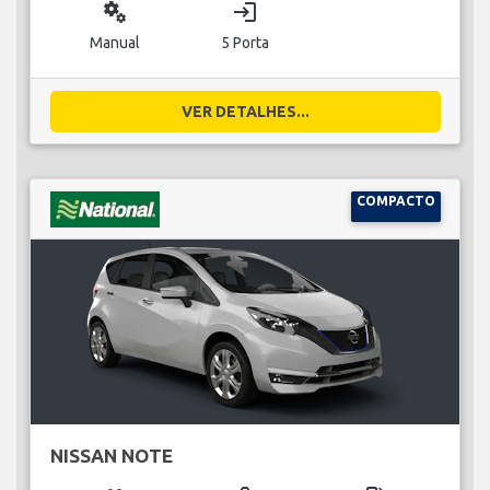
miscellaneous_services
login
Manual
5 Porta
VER DETALHES...
COMPACTO
NISSAN NOTE