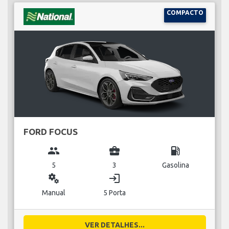
COMPACTO
FORD FOCUS
group
business_center
local_gas_station
5
3
Gasolina
miscellaneous_services
login
Manual
5 Porta
VER DETALHES...