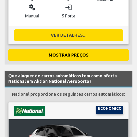
miscellaneous_services
login
Manual
5 Porta
VER DETALHES...
MOSTRAR PREÇOS
Que aluguer de carros automáticos tem como oferta
National em Aktion National Aeroporto?
National proporciona os seguintes carros automáticos:
ECONÓMICO