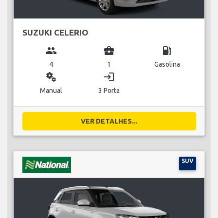
SUZUKI CELERIO
group
business_center
local_gas_station
4
1
Gasolina
miscellaneous_services
login
Manual
3 Porta
VER DETALHES...
SUV