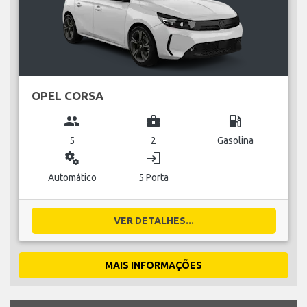
OPEL CORSA
group
business_center
local_gas_station
5
2
Gasolina
miscellaneous_services
login
Automático
5 Porta
VER DETALHES...
MAIS INFORMAÇÕES