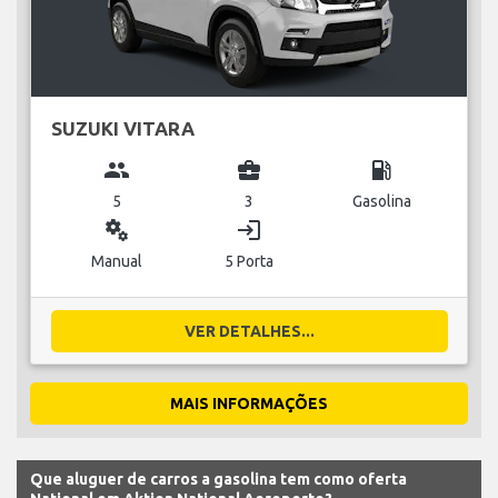
SUZUKI VITARA
group
business_center
local_gas_station
5
3
Gasolina
miscellaneous_services
login
Manual
5 Porta
VER DETALHES...
MAIS INFORMAÇÕES
Que aluguer de carros a gasolina tem como oferta