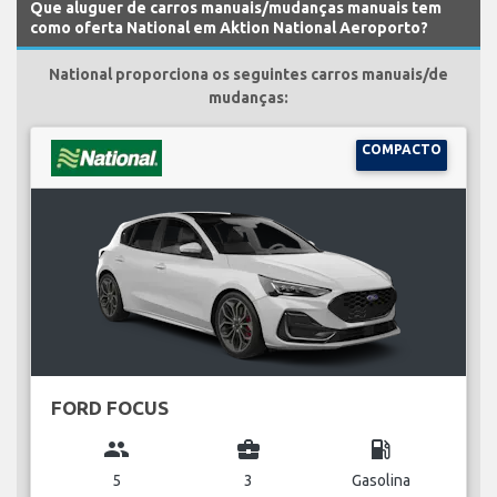
Que aluguer de carros manuais/mudanças manuais tem
como oferta National em Aktion National Aeroporto?
National proporciona os seguintes carros manuais/de
mudanças:
COMPACTO
FORD FOCUS
group
business_center
local_gas_station
5
3
Gasolina