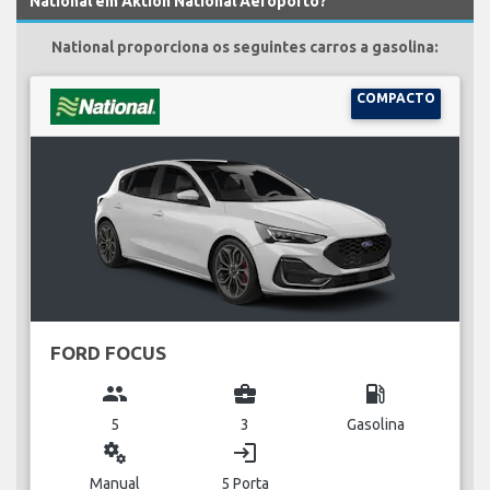
National em Aktion National Aeroporto?
National proporciona os seguintes carros a gasolina:
COMPACTO
FORD FOCUS
group
business_center
local_gas_station
5
3
Gasolina
miscellaneous_services
login
Manual
5 Porta