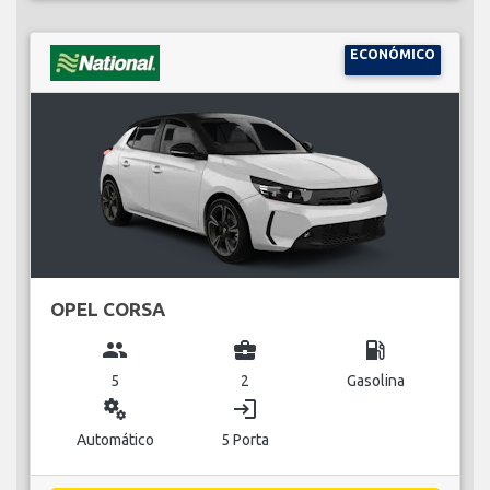
ECONÓMICO
OPEL CORSA
group
business_center
local_gas_station
5
2
Gasolina
miscellaneous_services
login
Automático
5 Porta