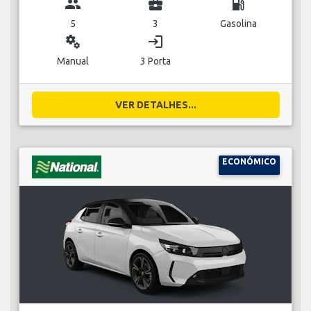
group
business_center
local_gas_station
5
3
Gasolina
miscellaneous_services
login
Manual
3 Porta
VER DETALHES...
ECONÓMICO