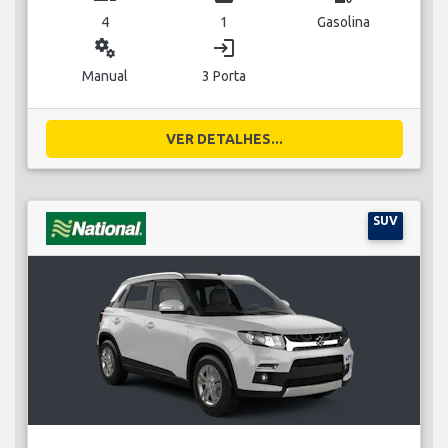
4
1
Gasolina
miscellaneous_services
login
Manual
3 Porta
VER DETALHES...
SUV