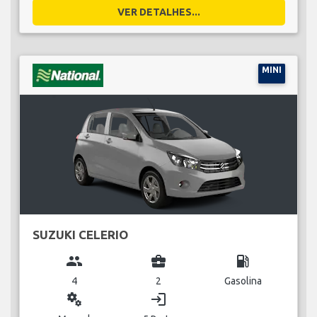
VER DETALHES...
MINI
SUZUKI CELERIO
group
business_center
local_gas_station
4
2
Gasolina
miscellaneous_services
login