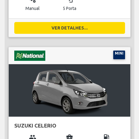
Manual
5 Porta
VER DETALHES...
MINI
SUZUKI CELERIO
group
business_center
local_gas_station