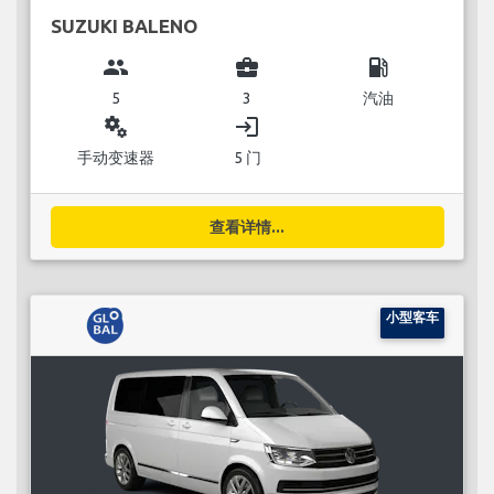
SUZUKI BALENO
group
business_center
local_gas_station
5
3
汽油
miscellaneous_services
login
手动变速器
5 门
查看详情...
小型客车