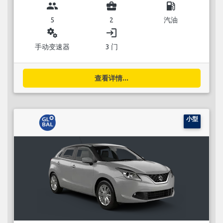
group
business_center
local_gas_station
5
2
汽油
miscellaneous_services
login
手动变速器
3 门
查看详情...
小型