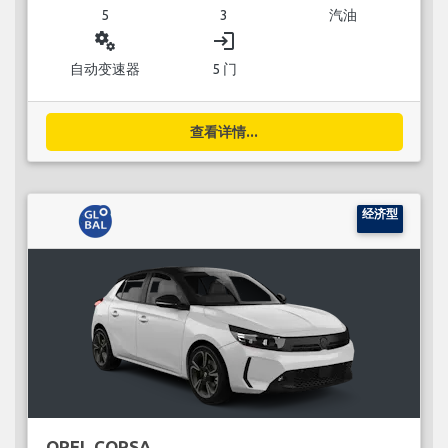
5
3
汽油
miscellaneous_services
login
自动变速器
5 门
查看详情...
经济型
OPEL CORSA