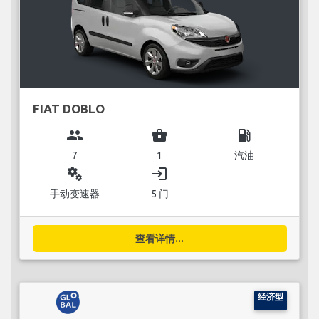
FIAT DOBLO
group
business_center
local_gas_station
7
1
汽油
miscellaneous_services
login
手动变速器
5 门
查看详情...
经济型