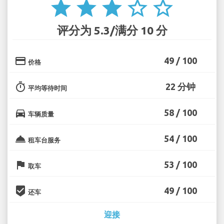
star
star
star
star_border
star_border
评分为 5.3/满分 10 分
credit_card
49 / 100
价格
timer
22 分钟
平均等待时间
directions_car
58 / 100
车辆质量
room_service
54 / 100
租车台服务
flag
53 / 100
取车
beenhere
49 / 100
还车
迎接