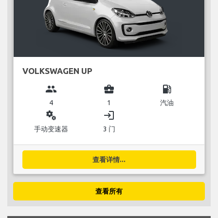
VOLKSWAGEN UP
group
business_center
local_gas_station
4
1
汽油
miscellaneous_services
login
手动变速器
3 门
查看详情...
查看所有