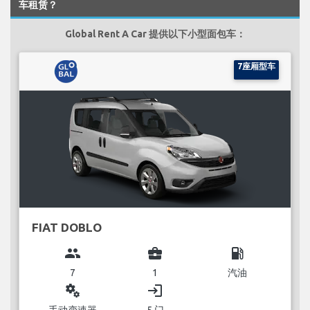
车租赁？
Global Rent A Car 提供以下小型面包车：
7座厢型车
FIAT DOBLO
group
business_center
local_gas_station
7
1
汽油
miscellaneous_services
login