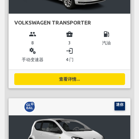
VOLKSWAGEN TRANSPORTER
group
business_center
local_gas_station
8
3
汽油
miscellaneous_services
login
手动变速器
4 门
查看详情...
迷你