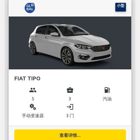
小型
FIAT TIPO
group
business_center
local_gas_station
5
3
汽油
miscellaneous_services
login
手动变速器
3 门
查看详情...