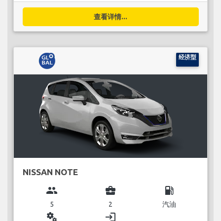
查看详情...
经济型
NISSAN NOTE
group
business_center
local_gas_station
5
2
汽油
miscellaneous_services
login