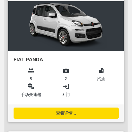
FIAT PANDA
group
business_center
local_gas_station
5
2
汽油
miscellaneous_services
login
手动变速器
3 门
查看详情...