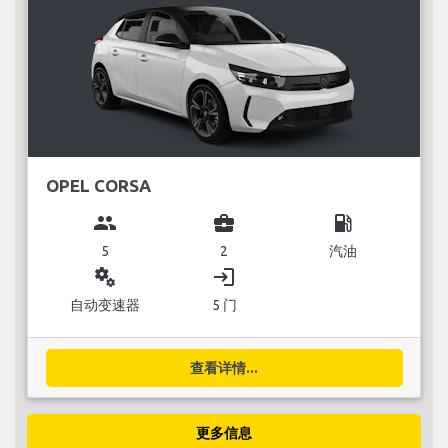
OPEL CORSA
group
business_center
local_gas_station
5
2
汽油
miscellaneous_services
login
自动变速器
5 门
查看详情...
更多信息