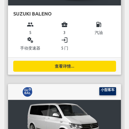
SUZUKI BALENO
group
business_center
local_gas_station
5
3
汽油
miscellaneous_services
login
手动变速器
5 门
查看详情...
小型客车