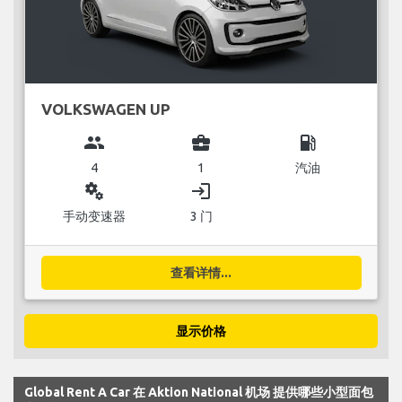
VOLKSWAGEN UP
group
business_center
local_gas_station
4
1
汽油
miscellaneous_services
login
手动变速器
3 门
查看详情...
显示价格
Global Rent A Car 在 Aktion National 机场 提供哪些小型面包