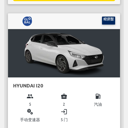
经济型
HYUNDAI I20
group
business_center
local_gas_station
5
2
汽油
miscellaneous_services
login
手动变速器
5 门