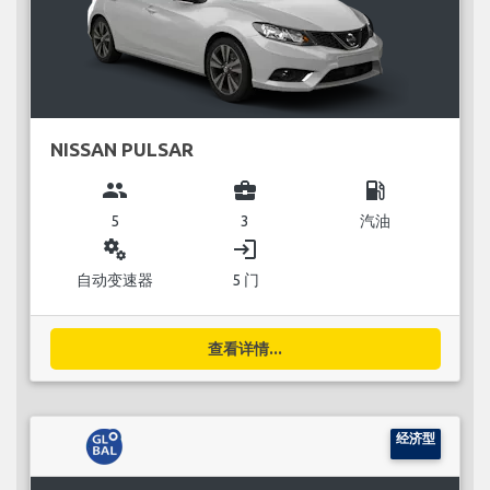
NISSAN PULSAR
group
business_center
local_gas_station
5
3
汽油
miscellaneous_services
login
自动变速器
5 门
查看详情...
经济型