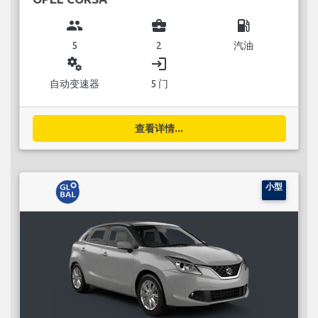
group
business_center
local_gas_station
5
2
汽油
miscellaneous_services
login
自动变速器
5 门
查看详情...
小型