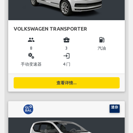
VOLKSWAGEN TRANSPORTER
group
business_center
local_gas_station
8
3
汽油
miscellaneous_services
login
手动变速器
4 门
查看详情...
迷你