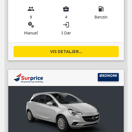
group
business_center
local_gas_station
9
4
Benzin
miscellaneous_services
login
Manuel
5 Dør
VIS DETALJER...
ØKONOMI