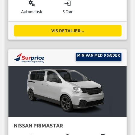
miscellaneous_services
login
Automatisk
5 Dør
VIS DETALJER...
MINIVAN MED 9 SÆDER
NISSAN PRIMASTAR