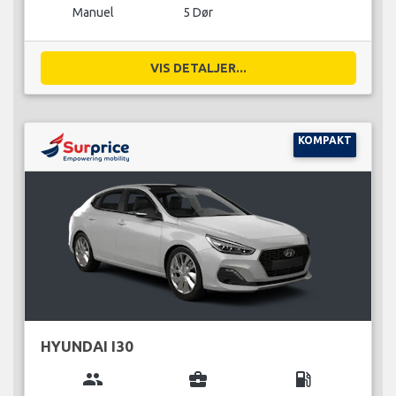
Manuel
5 Dør
VIS DETALJER...
KOMPAKT
HYUNDAI I30
group
business_center
local_gas_station