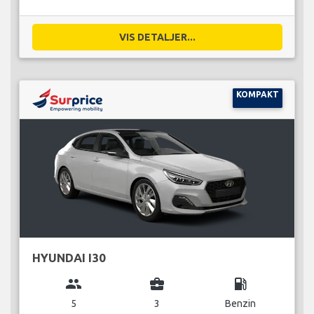
VIS DETALJER...
KOMPAKT
HYUNDAI I30
group
business_center
local_gas_station
5
3
Benzin