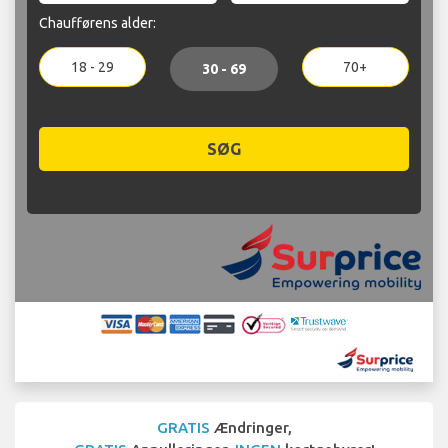
Chaufførens alder:
18 - 29
70+
30 - 69
SØG
GRATIS
Ændringer,