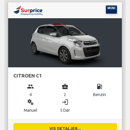
MINI
CITROEN C1
group
business_center
local_gas_station
4
2
Benzin
miscellaneous_services
login
Manuel
5 Dør
VIS DETALJER...