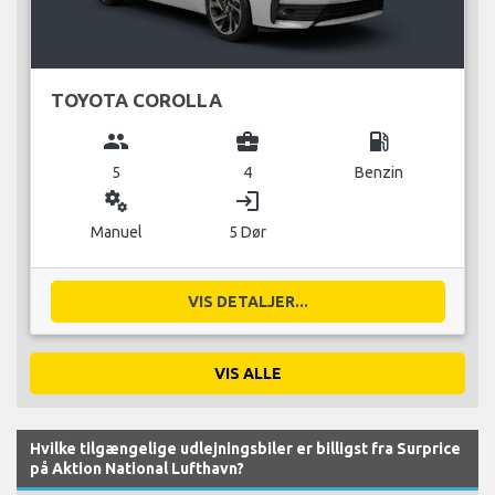
TOYOTA COROLLA
group
business_center
local_gas_station
5
4
Benzin
miscellaneous_services
login
Manuel
5 Dør
VIS DETALJER...
VIS ALLE
Hvilke tilgængelige udlejningsbiler er billigst fra Surprice
på Aktion National Lufthavn?