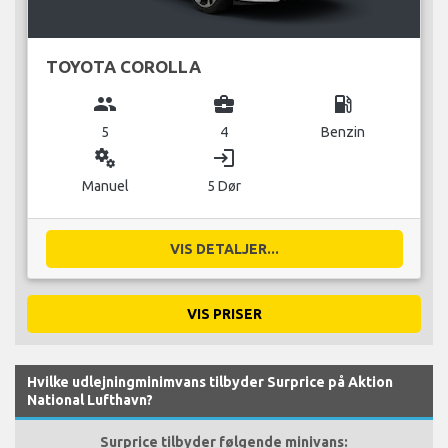
TOYOTA COROLLA
group
business_center
local_gas_station
5
4
Benzin
miscellaneous_services
login
Manuel
5 Dør
VIS DETALJER...
VIS PRISER
Hvilke udlejningminimvans tilbyder Surprice på Aktion
National Lufthavn?
Surprice tilbyder følgende minivans: