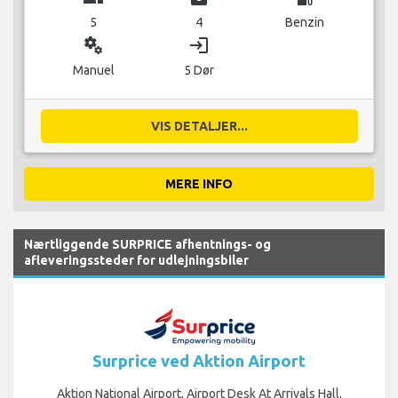
5
4
Benzin
miscellaneous_services
login
Manuel
5 Dør
VIS DETALJER...
MERE INFO
Nærtliggende SURPRICE afhentnings- og
afleveringssteder for udlejningsbiler
Surprice ved Aktion Airport
Aktion National Airport, Airport Desk At Arrivals Hall,