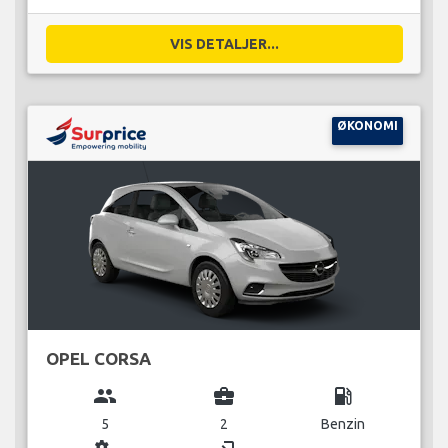
VIS DETALJER...
ØKONOMI
OPEL CORSA
group
business_center
local_gas_station
5
2
Benzin