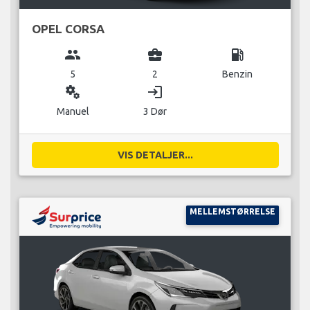
OPEL CORSA
group
business_center
local_gas_station
5
2
Benzin
miscellaneous_services
login
Manuel
3 Dør
VIS DETALJER...
MELLEMSTØRRELSE