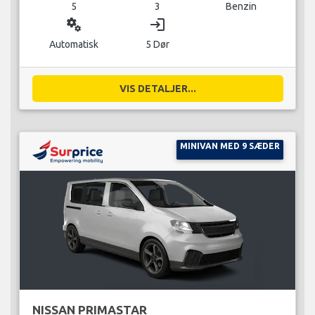
5
3
Benzin
miscellaneous_services
login
Automatisk
5 Dør
VIS DETALJER...
MINIVAN MED 9 SÆDER
NISSAN PRIMASTAR