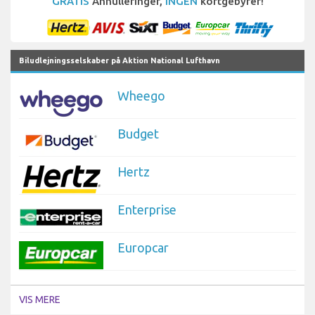
GRATIS
Annulleringer,
INGEN
kortgebyrer!
Biludlejningsselskaber på Aktion National Lufthavn
Wheego
Budget
Hertz
Enterprise
Europcar
VIS MERE