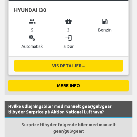
HYUNDAI I30
group
business_center
local_gas_station
5
3
Benzin
miscellaneous_services
login
Automatisk
5 Dør
VIS DETALJER...
MERE INFO
Hvilke udlejningsbiler med manuelt gear/gulvgear
tilbyder Surprice på Aktion National Lufthavn?
Surprice tilbyder følgende biler med manuelt
gear/gulvgear: