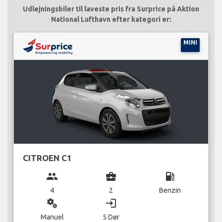
Udlejningsbiler til laveste pris fra Surprice på Aktion
National Lufthavn efter kategori er:
MINI
CITROEN C1
group
business_center
local_gas_station
4
2
Benzin
miscellaneous_services
login
Manuel
5 Dør