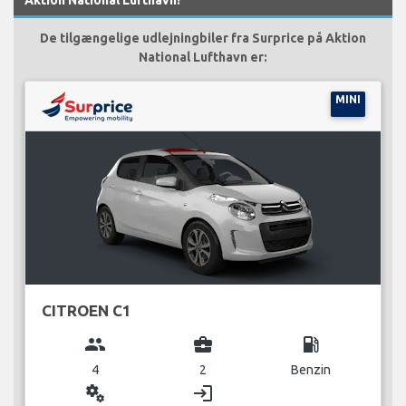
De tilgængelige udlejningbiler fra Surprice på Aktion
National Lufthavn er:
MINI
CITROEN C1
group
business_center
local_gas_station
4
2
Benzin
miscellaneous_services
login