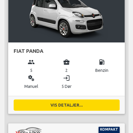
FIAT PANDA
group
business_center
local_gas_station
5
2
Benzin
miscellaneous_services
login
Manuel
5 Dør
VIS DETALJER...
KOMPAKT