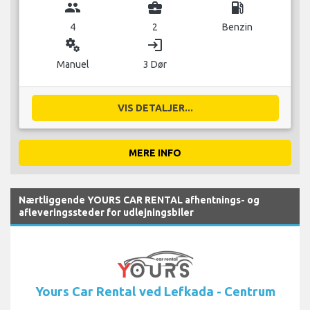
group
business_center
local_gas_station
4
2
Benzin
miscellaneous_services
login
Manuel
3 Dør
VIS DETALJER...
MERE INFO
Nærtliggende YOURS CAR RENTAL afhentnings- og
afleveringssteder for udlejningsbiler
Yours Car Rental ved Lefkada - Centrum