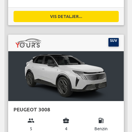
VIS DETALJER...
SUV
PEUGEOT 3008
group
business_center
local_gas_station
5
4
Benzin