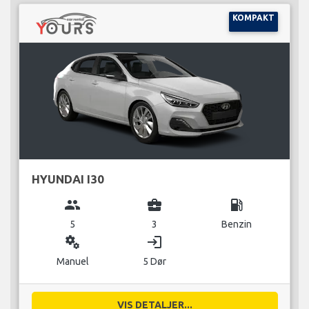
KOMPAKT
HYUNDAI I30
group
business_center
local_gas_station
5
3
Benzin
miscellaneous_services
login
Manuel
5 Dør
VIS DETALJER...