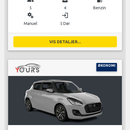
5
4
Benzin
miscellaneous_services
login
Manuel
5 Dør
VIS DETALJER...
ØKONOMI