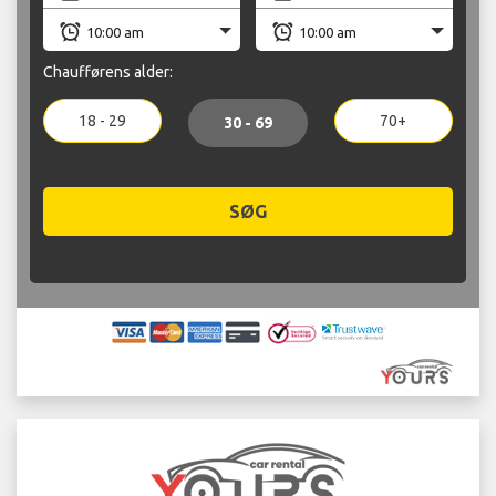
Chaufførens alder:
18 - 29
70+
30 - 69
SØG