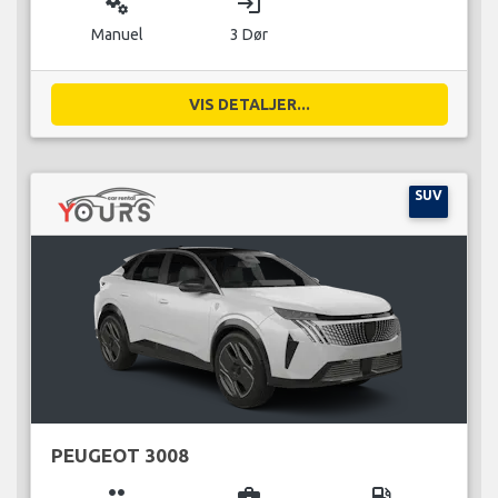
miscellaneous_services
login
Manuel
3 Dør
VIS DETALJER...
SUV
PEUGEOT 3008
group
business_center
local_gas_station