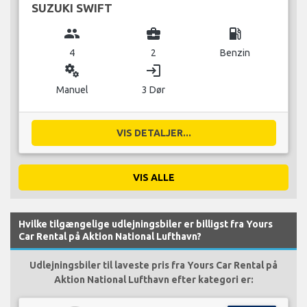
SUZUKI SWIFT
group
business_center
local_gas_station
4
2
Benzin
miscellaneous_services
login
Manuel
3 Dør
VIS DETALJER...
VIS ALLE
Hvilke tilgængelige udlejningsbiler er billigst fra Yours
Car Rental på Aktion National Lufthavn?
Udlejningsbiler til laveste pris fra Yours Car Rental på
Aktion National Lufthavn efter kategori er: