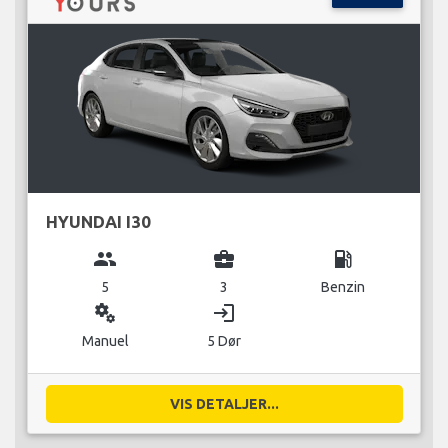
HYUNDAI I30
group
business_center
local_gas_station
5
3
Benzin
miscellaneous_services
login
Manuel
5 Dør
VIS DETALJER...