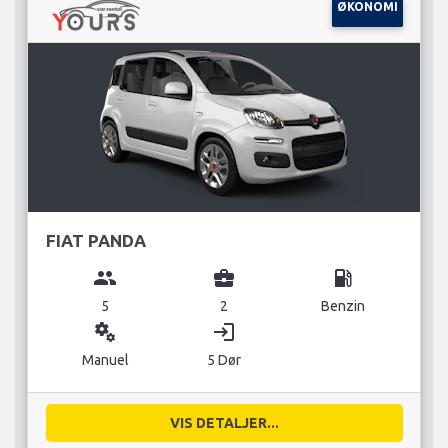
ØKONOMI
FIAT PANDA
group
business_center
local_gas_station
5
2
Benzin
miscellaneous_services
login
Manuel
5 Dør
VIS DETALJER...