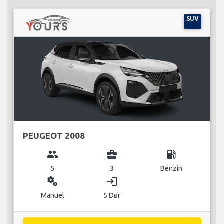
SUV
PEUGEOT 2008
group
business_center
local_gas_station
5
3
Benzin
miscellaneous_services
login
Manuel
5 Dør