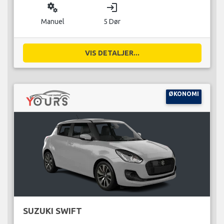
miscellaneous_services
login
Manuel
5 Dør
VIS DETALJER...
ØKONOMI
SUZUKI SWIFT