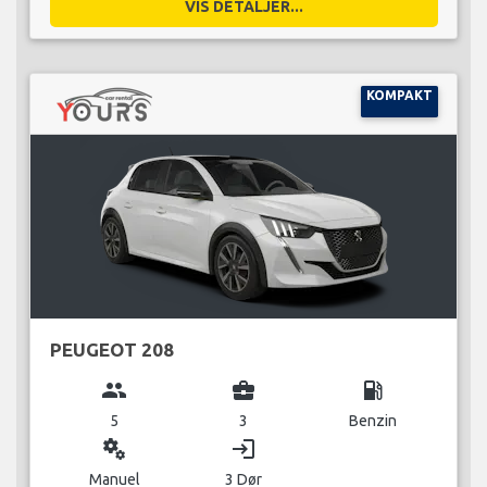
VIS DETALJER...
KOMPAKT
PEUGEOT 208
group
business_center
local_gas_station
5
3
Benzin
miscellaneous_services
login
Manuel
3 Dør