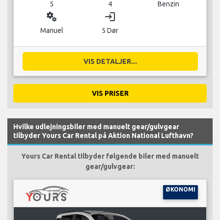
5
4
Benzin
miscellaneous_services
login
Manuel
5 Dør
VIS DETALJER...
VIS PRISER
Hvilke udlejningsbiler med manuelt gear/gulvgear
tilbyder Yours Car Rental på Aktion National Lufthavn?
Yours Car Rental tilbyder følgende biler med manuelt
gear/gulvgear:
ØKONOMI