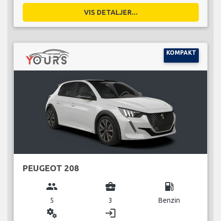
VIS DETALJER...
KOMPAKT
PEUGEOT 208
group
business_center
local_gas_station
5
3
Benzin
miscellaneous_services
login