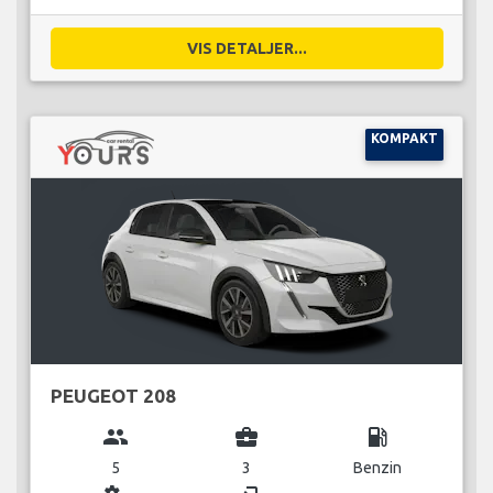
VIS DETALJER...
KOMPAKT
PEUGEOT 208
group
business_center
local_gas_station
5
3
Benzin