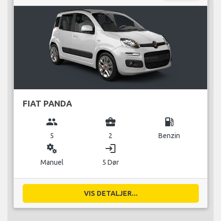
FIAT PANDA
group
business_center
local_gas_station
5
2
Benzin
miscellaneous_services
login
Manuel
5 Dør
VIS DETALJER...