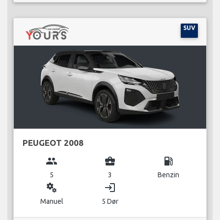
SUV
PEUGEOT 2008
group
business_center
local_gas_station
5
3
Benzin
miscellaneous_services
login
Manuel
5 Dør