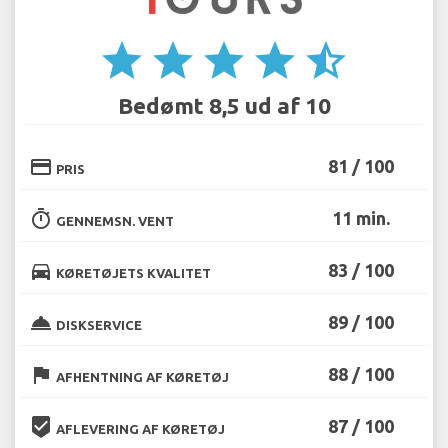
star
star
star
star
star_half
Bedømt 8,5 ud af 10
credit_card
81 / 100
PRIS
timer
11 min.
GENNEMSN. VENT
directions_car
83 / 100
KØRETØJETS KVALITET
room_service
89 / 100
DISKSERVICE
flag
88 / 100
AFHENTNING AF KØRETØJ
beenhere
87 / 100
AFLEVERING AF KØRETØJ