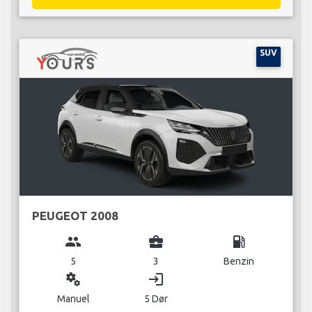
SUV
PEUGEOT 2008
group
business_center
local_gas_station
5
3
Benzin
miscellaneous_services
login
Manuel
5 Dør