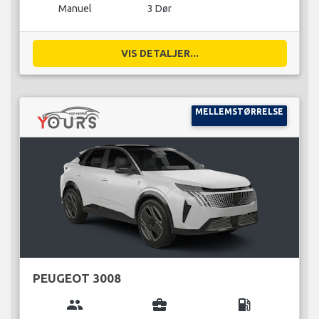
Manuel
3 Dør
VIS DETALJER...
MELLEMSTØRRELSE
PEUGEOT 3008
group
business_center
local_gas_station