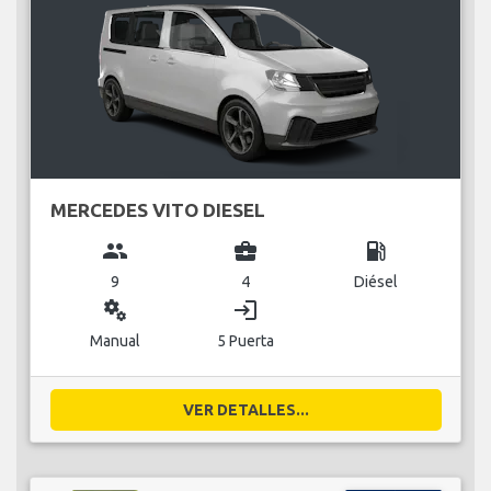
MERCEDES VITO DIESEL
group
business_center
local_gas_station
9
4
Diésel
miscellaneous_services
login
Manual
5 Puerta
VER DETALLES...