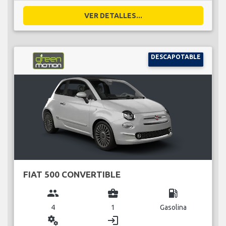
VER DETALLES...
DESCAPOTABLE
FIAT 500 CONVERTIBLE
group
business_center
local_gas_station
4
1
Gasolina
miscellaneous_services
login