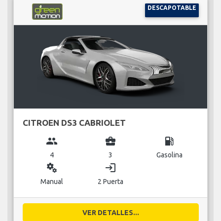
DESCAPOTABLE
CITROEN DS3 CABRIOLET
group
business_center
local_gas_station
4
3
Gasolina
miscellaneous_services
login
Manual
2 Puerta
VER DETALLES...