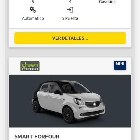
5
4
Gasolina
miscellaneous_services
login
Automático
5 Puerta
VER DETALLES...
MINI
SMART FORFOUR