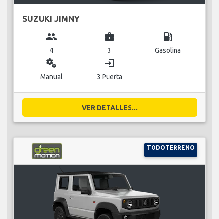
SUZUKI JIMNY
group
business_center
local_gas_station
4
3
Gasolina
miscellaneous_services
login
Manual
3 Puerta
VER DETALLES...
TODOTERRENO