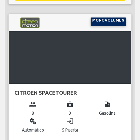
MONOVOLUMEN
CITROEN SPACETOURER
group
business_center
local_gas_station
8
3
Gasolina
miscellaneous_services
login
Automático
5 Puerta