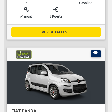
7
1
Gasolina
miscellaneous_services
login
Manual
5 Puerta
VER DETALLES...
MINI
FIAT PANDA