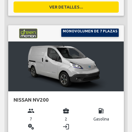
VER DETALLES...
MONOVOLUMEN DE 7 PLAZAS
NISSAN NV200
group
business_center
local_gas_station
7
2
Gasolina
miscellaneous_services
login