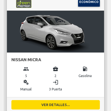
ECONÓMICO
NISSAN MICRA
group
business_center
local_gas_station
5
2
Gasolina
miscellaneous_services
login
Manual
3 Puerta
VER DETALLES...