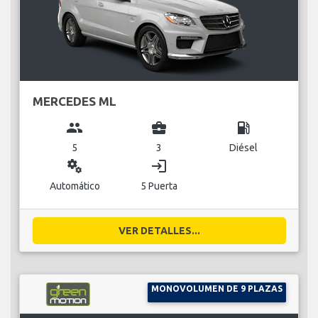
MERCEDES ML
group
business_center
local_gas_station
5
3
Diésel
miscellaneous_services
login
Automático
5 Puerta
VER DETALLES...
MONOVOLUMEN DE 9 PLAZAS