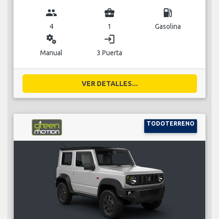
group
business_center
local_gas_station
4
1
Gasolina
miscellaneous_services
login
Manual
3 Puerta
VER DETALLES...
TODOTERRENO