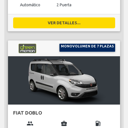
Automático
2 Puerta
VER DETALLES...
MONOVOLUMEN DE 7 PLAZAS
FIAT DOBLO
group
business_center
local_gas_station