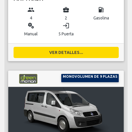
group
business_center
local_gas_station
4
2
Gasolina
miscellaneous_services
login
Manual
5 Puerta
VER DETALLES...
MONOVOLUMEN DE 9 PLAZAS