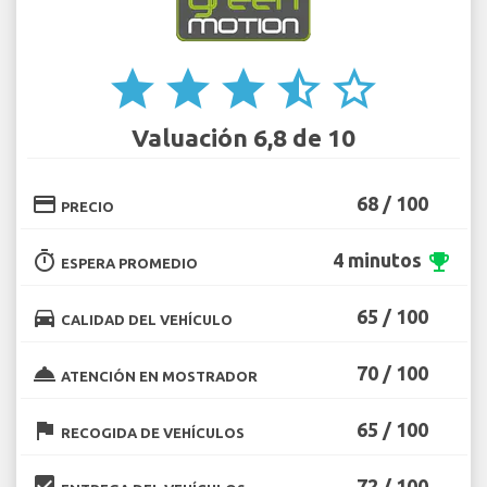
star
star
star
star_half
star_border
Valuación 6,8 de 10
credit_card
68 / 100
PRECIO
timer
4 minutos
emoji_events
ESPERA PROMEDIO
directions_car
65 / 100
CALIDAD DEL VEHÍCULO
room_service
70 / 100
ATENCIÓN EN MOSTRADOR
flag
65 / 100
RECOGIDA DE VEHÍCULOS
beenhere
72 / 100