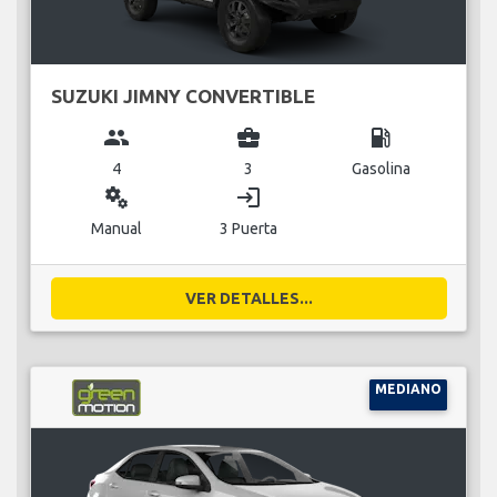
SUZUKI JIMNY CONVERTIBLE
group
business_center
local_gas_station
4
3
Gasolina
miscellaneous_services
login
Manual
3 Puerta
VER DETALLES...
MEDIANO