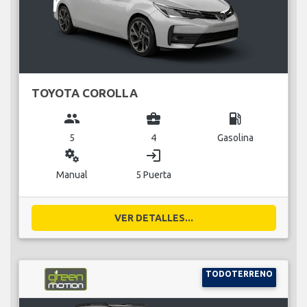
TOYOTA COROLLA
group
business_center
local_gas_station
5
4
Gasolina
miscellaneous_services
login
Manual
5 Puerta
VER DETALLES...
TODOTERRENO