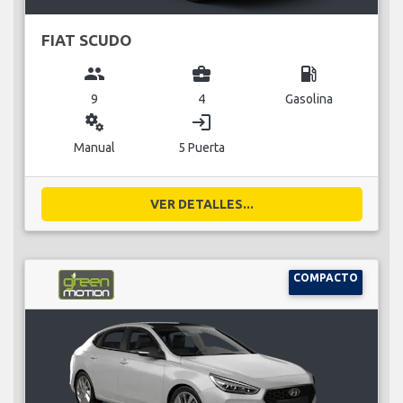
FIAT SCUDO
group
business_center
local_gas_station
9
4
Gasolina
miscellaneous_services
login
Manual
5 Puerta
VER DETALLES...
COMPACTO