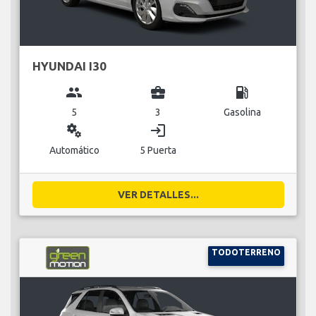
HYUNDAI I30
group
business_center
local_gas_station
5
3
Gasolina
miscellaneous_services
login
Automático
5 Puerta
VER DETALLES...
TODOTERRENO