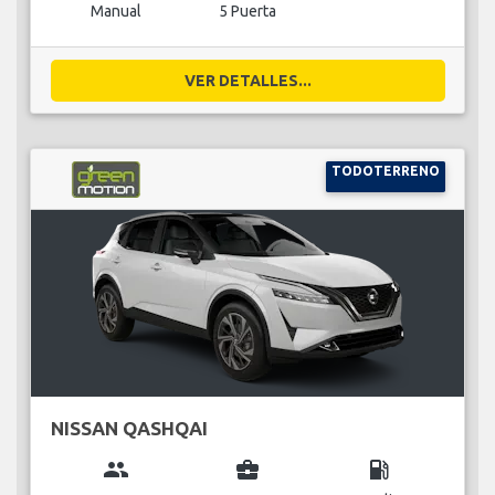
Manual
5 Puerta
VER DETALLES...
TODOTERRENO
NISSAN QASHQAI
group
business_center
local_gas_station