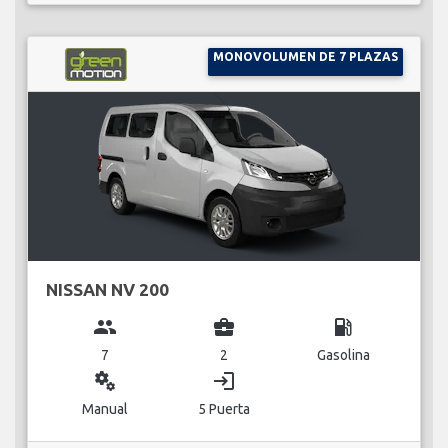
MONOVOLUMEN DE 7 PLAZAS
NISSAN NV 200
group
business_center
local_gas_station
7
2
Gasolina
miscellaneous_services
login
Manual
5 Puerta