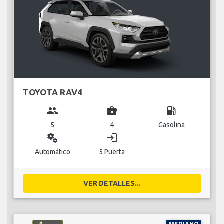
TOYOTA RAV4
group
business_center
local_gas_station
5
4
Gasolina
miscellaneous_services
login
Automático
5 Puerta
VER DETALLES...