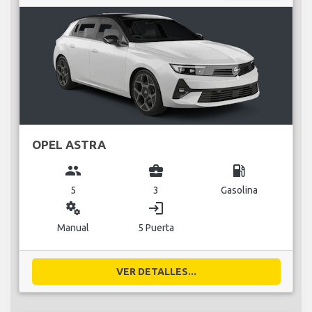
OPEL ASTRA
group
business_center
local_gas_station
5
3
Gasolina
miscellaneous_services
login
Manual
5 Puerta
VER DETALLES...