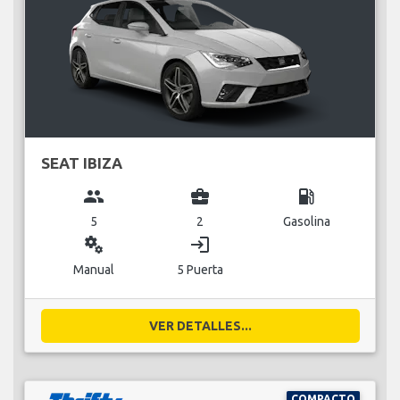
SEAT IBIZA
group
business_center
local_gas_station
5
2
Gasolina
miscellaneous_services
login
Manual
5 Puerta
VER DETALLES...
COMPACTO