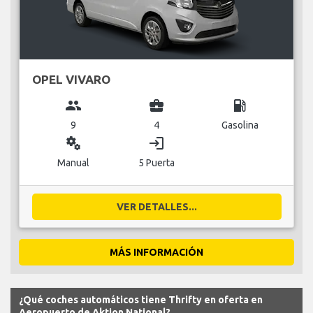
OPEL VIVARO
group
business_center
local_gas_station
9
4
Gasolina
miscellaneous_services
login
Manual
5 Puerta
VER DETALLES...
MÁS INFORMACIÓN
¿Qué coches automáticos tiene Thrifty en oferta en
Aeropuerto de Aktion National?