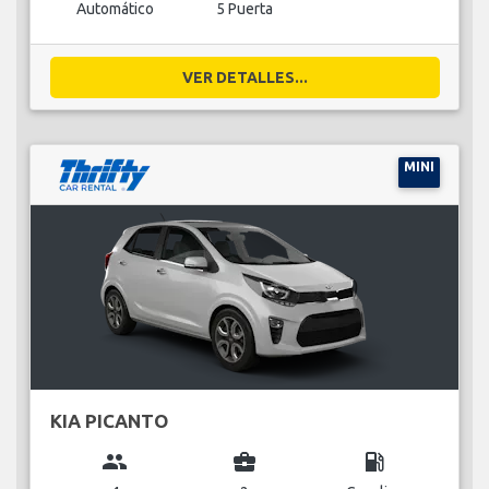
Automático
5 Puerta
VER DETALLES...
MINI
KIA PICANTO
group
business_center
local_gas_station