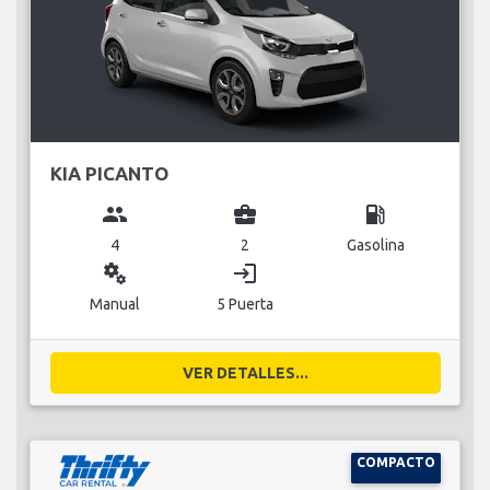
KIA PICANTO
group
business_center
local_gas_station
4
2
Gasolina
miscellaneous_services
login
Manual
5 Puerta
VER DETALLES...
COMPACTO