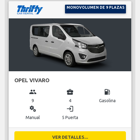
MONOVOLUMEN DE 9 PLAZAS
OPEL VIVARO
group
business_center
local_gas_station
9
4
Gasolina
miscellaneous_services
login
Manual
5 Puerta
VER DETALLES...