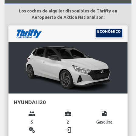
Los coches de alquiler disponibles de Thrifty en
Aeropuerto de Aktion National son:
ECONÓMICO
HYUNDAI I20
group
business_center
local_gas_station
5
2
Gasolina
miscellaneous_services
login