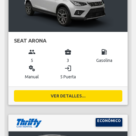
SEAT ARONA
group
business_center
local_gas_station
5
3
Gasolina
miscellaneous_services
login
Manual
5 Puerta
VER DETALLES...
ECONÓMICO