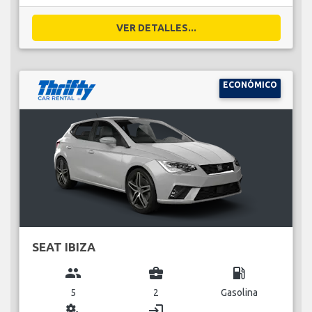
VER DETALLES...
ECONÓMICO
SEAT IBIZA
group
business_center
local_gas_station
5
2
Gasolina
miscellaneous_services
login