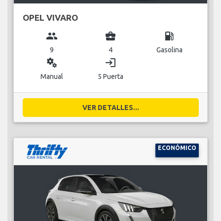
OPEL VIVARO
group
business_center
local_gas_station
9
4
Gasolina
miscellaneous_services
login
Manual
5 Puerta
VER DETALLES...
ECONÓMICO