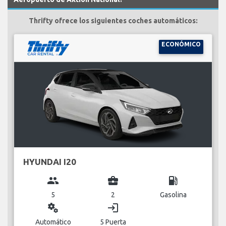
Thrifty ofrece los siguientes coches automáticos:
ECONÓMICO
HYUNDAI I20
group
business_center
local_gas_station
5
2
Gasolina
miscellaneous_services
login
Automático
5 Puerta