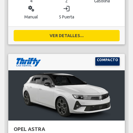
4
2
Gasolina
miscellaneous_services
login
Manual
5 Puerta
VER DETALLES...
COMPACTO
OPEL ASTRA