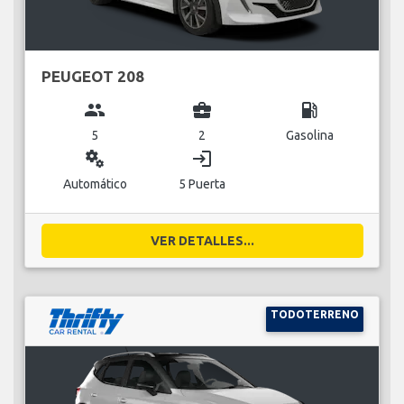
PEUGEOT 208
group
business_center
local_gas_station
5
2
Gasolina
miscellaneous_services
login
Automático
5 Puerta
VER DETALLES...
TODOTERRENO