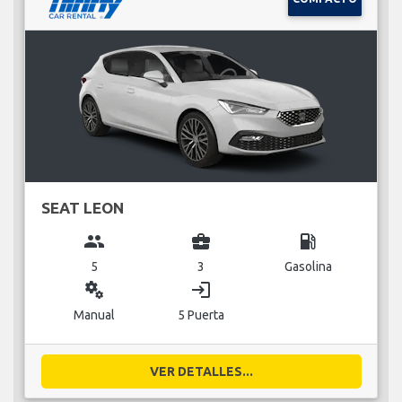
SEAT LEON
group
business_center
local_gas_station
5
3
Gasolina
miscellaneous_services
login
Manual
5 Puerta
VER DETALLES...