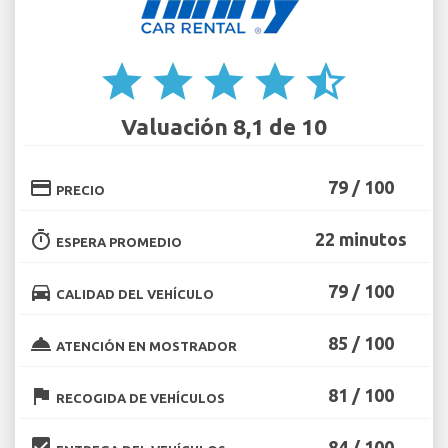
star
star
star
star
star_half
Valuación 8,1 de 10
credit_card
79 / 100
PRECIO
timer
22 minutos
ESPERA PROMEDIO
directions_car
79 / 100
CALIDAD DEL VEHÍCULO
room_service
85 / 100
ATENCIÓN EN MOSTRADOR
flag
81 / 100
RECOGIDA DE VEHÍCULOS
beenhere
84 / 100