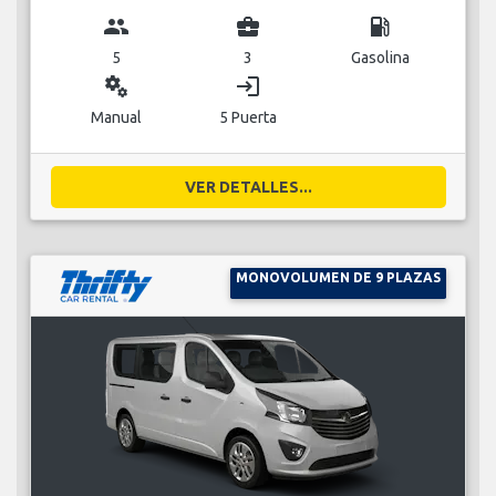
group
business_center
local_gas_station
5
3
Gasolina
miscellaneous_services
login
Manual
5 Puerta
VER DETALLES...
MONOVOLUMEN DE 9 PLAZAS