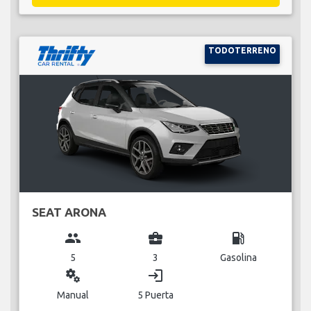
TODOTERRENO
SEAT ARONA
group
business_center
local_gas_station
5
3
Gasolina
miscellaneous_services
login
Manual
5 Puerta