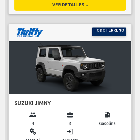
VER DETALLES...
TODOTERRENO
SUZUKI JIMNY
group
business_center
local_gas_station
4
3
Gasolina
miscellaneous_services
login