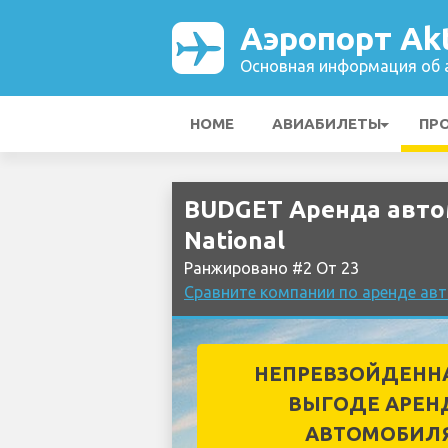
Аэропорт Akt
Основная информация об а
HOME
АВИАБИЛЕТЫ
ПР
BUDGET Аренда автом
National
Ранжировано #2 От 23
Сравните компании по аренде авт
НЕПРЕВЗОЙДЕНН
ВЫГОДЕ АРЕН
АВТОМОБИЛ