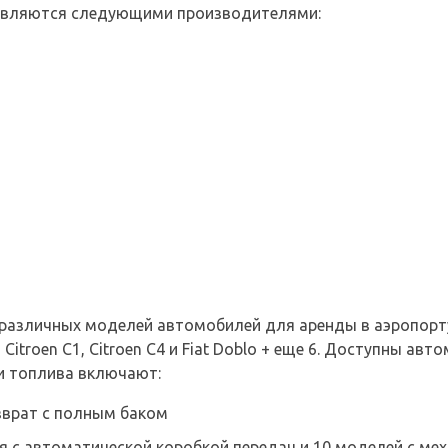
авляются следующими производителями:
1 различных моделей автомобилей для аренды в аэропорт
 Citroen C1, Citroen C4 и Fiat Doblo + еще 6. Доступны ав
и топлива включают:
зврат с полным баком
 с автоматической коробкой передач и 10 моделей с мех