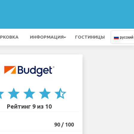
РКОВКА
ИНФОРМАЦИЯ
ГОСТИНИЦЫ
русский
ar
star
star
star
star_half
Рейтинг 9 из 10
90 / 100