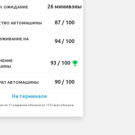
26 минивэны
Н. ОЖИДАНИЕ
87 / 100
СТВО АВТОМАШИНЫ
УЖИВАНИЕ НА
94 / 100
ЧЕНИЕ
93 / 100
emoji_events
ШИНЫ
90 / 100
РАТ АВТОМАШИНЫ
На терминале
но по 11 недавним обзорам из 1725 всех обзоров.