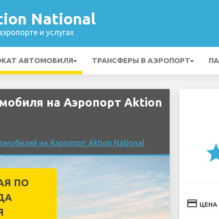
ion National
эропорте и услугах
ОКАТ АВТОМОБИЛЯ
ТРАНСФЕРЫ В АЭРОПОРТ
ПА
обиля на Аэропорт Aktion
омобилей на Аэропорт Aktion National
st
АЯ ПО
ДА
credit_card
ЦЕНА
Я