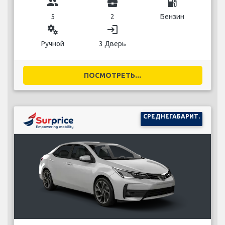
group
business_center
local_gas_station
5
2
Бензин
miscellaneous_services
login
Ручной
3 Дверь
ПОСМОТРЕТЬ...
СРЕДНЕГАБАРИТ.