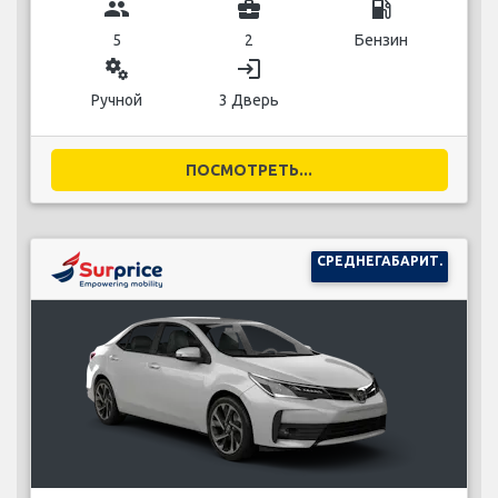
group
business_center
local_gas_station
5
2
Бензин
miscellaneous_services
login
Ручной
3 Дверь
ПОСМОТРЕТЬ...
СРЕДНЕГАБАРИТ.