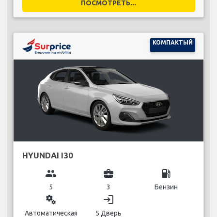
ПОСМОТРЕТЬ...
КОМПАКТЫЙ
HYUNDAI I30
group
business_center
local_gas_station
5
3
Бензин
miscellaneous_services
login
Автоматическая
5 Дверь