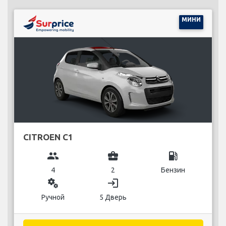
МИНИ
CITROEN C1
group
business_center
local_gas_station
4
2
Бензин
miscellaneous_services
login
Ручной
5 Дверь