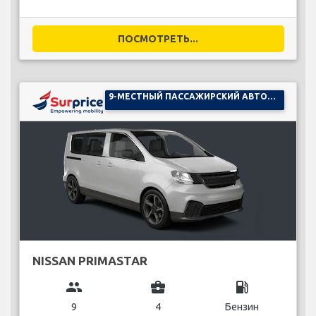
ПОСМОТРЕТЬ...
9-МЕСТНЫЙ ПАССАЖИРСКИЙ АВТОМОБИЛЬ
NISSAN PRIMASTAR
group
business_center
local_gas_station
9
4
Бензин