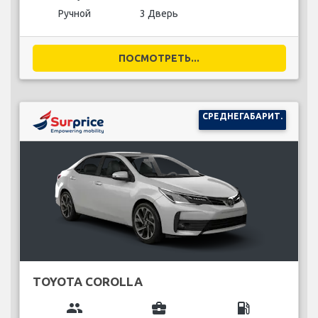
Ручной
3 Дверь
ПОСМОТРЕТЬ...
СРЕДНЕГАБАРИТ.
TOYOTA COROLLA
group
business_center
local_gas_station