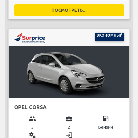
ПОСМОТРЕТЬ...
ЭКОНОМНЫЙ
OPEL CORSA
group
business_center
local_gas_station
5
2
Бензин
miscellaneous_services
login