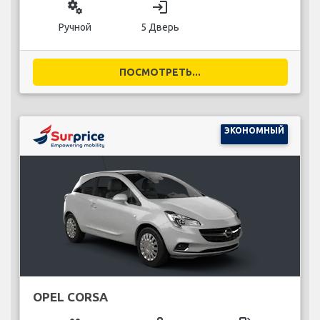
miscellaneous_services
login
Ручной
5 Дверь
ПОСМОТРЕТЬ...
ЭКОНОМНЫЙ
OPEL CORSA