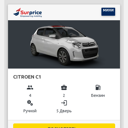
МИНИ
CITROEN C1
group
business_center
local_gas_station
4
2
Бензин
miscellaneous_services
login
Ручной
5 Дверь