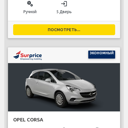
miscellaneous_services
login
Ручной
5 Дверь
ПОСМОТРЕТЬ...
ЭКОНОМНЫЙ
OPEL CORSA