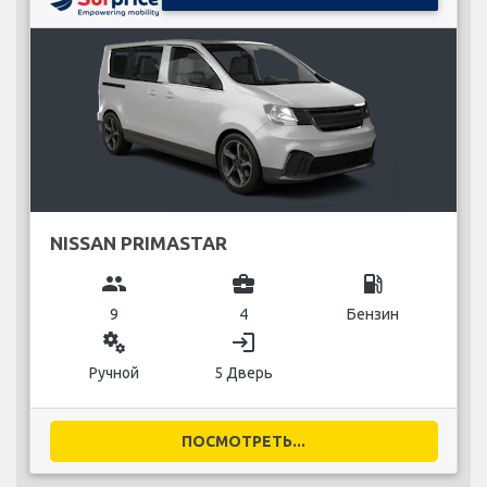
NISSAN PRIMASTAR
group
business_center
local_gas_station
9
4
Бензин
miscellaneous_services
login
Ручной
5 Дверь
ПОСМОТРЕТЬ...