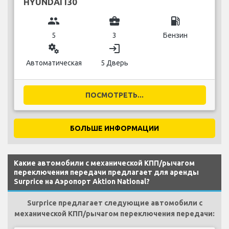
HYUNDAI I30
group
business_center
local_gas_station
5
3
Бензин
miscellaneous_services
login
Автоматическая
5 Дверь
ПОСМОТРЕТЬ...
БОЛЬШЕ ИНФОРМАЦИИ
Какие автомобили с механической КПП/рычагом
переключения передачи предлагает для аренды
Surprice на Аэропорт Aktion National?
Surprice предлагает следующие автомобили с
механической КПП/рычагом переключения передачи: