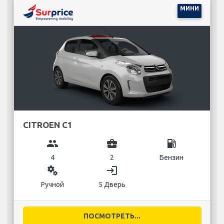
МИНИ
CITROEN C1
group
business_center
local_gas_station
4
2
Бензин
miscellaneous_services
login
Ручной
5 Дверь
ПОСМОТРЕТЬ...