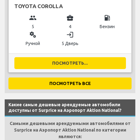
TOYOTA COROLLA
group
business_center
local_gas_station
5
4
Бензин
miscellaneous_services
login
Ручной
5 Дверь
ПОСМОТРЕТЬ...
ПОСМОТРЕТЬ ВСЕ
Какие самые дешевые арендуемые автомобили
доступны от Surprice на Аэропорт Aktion National?
Самыми дешевыми арендуемыми автомобилями от
Surprice на Аэропорт Aktion National по категории
являются: