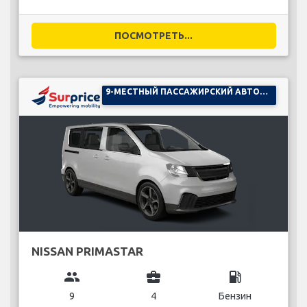
ПОСМОТРЕТЬ...
9-МЕСТНЫЙ ПАССАЖИРСКИЙ АВТОМОБИЛЬ
NISSAN PRIMASTAR
group
business_center
local_gas_station
9
4
Бензин