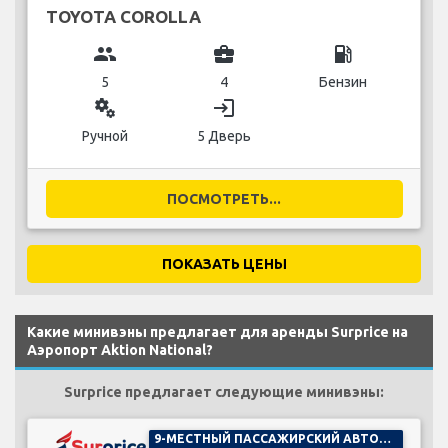
TOYOTA COROLLA
group
business_center
local_gas_station
5
4
Бензин
miscellaneous_services
login
Ручной
5 Дверь
ПОСМОТРЕТЬ...
ПОКАЗАТЬ ЦЕНЫ
Какие минивэны предлагает для аренды Surprice на
Аэропорт Aktion National?
Surprice предлагает следующие минивэны:
9-МЕСТНЫЙ ПАССАЖИРСКИЙ АВТОМОБИЛЬ