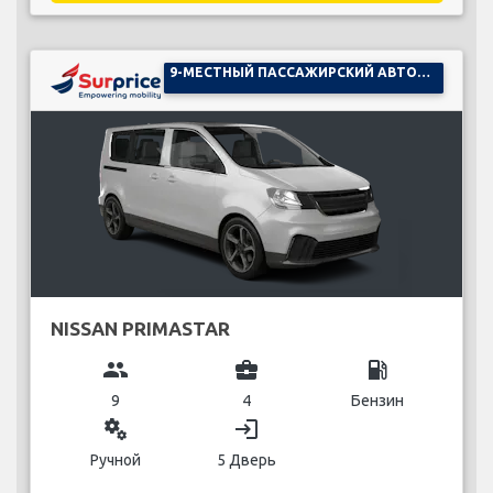
9-МЕСТНЫЙ ПАССАЖИРСКИЙ АВТОМОБИЛЬ
NISSAN PRIMASTAR
group
business_center
local_gas_station
9
4
Бензин
miscellaneous_services
login
Ручной
5 Дверь