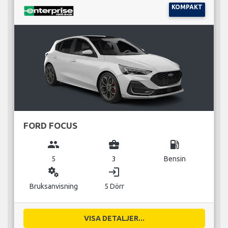
KOMPAKT
FORD FOCUS
group
business_center
local_gas_station
5
3
Bensin
miscellaneous_services
login
Bruksanvisning
5 Dörr
VISA DETALJER...