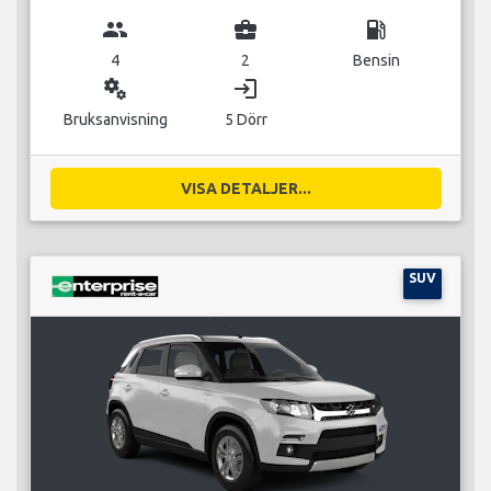
group
business_center
local_gas_station
4
2
Bensin
miscellaneous_services
login
Bruksanvisning
5 Dörr
VISA DETALJER...
SUV