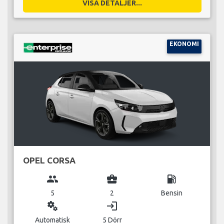
VISA DETALJER...
EKONOMI
OPEL CORSA
group
business_center
local_gas_station
5
2
Bensin
miscellaneous_services
login
Automatisk
5 Dörr