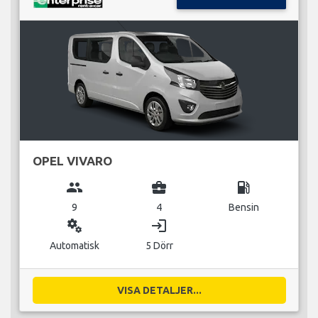
OPEL VIVARO
group
business_center
local_gas_station
9
4
Bensin
miscellaneous_services
login
Automatisk
5 Dörr
VISA DETALJER...