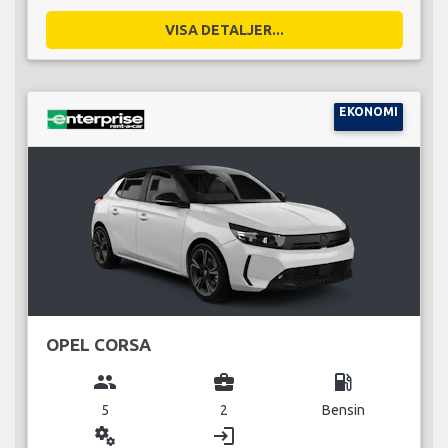
VISA DETALJER...
EKONOMI
OPEL CORSA
group
business_center
local_gas_station
5
2
Bensin
miscellaneous_services
login