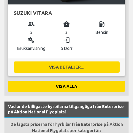
SUZUKI VITARA
group
business_center
local_gas_station
5
3
Bensin
miscellaneous_services
login
Bruksanvisning
5 Dörr
VISA DETALJER...
VISA ALLA
Vad är de billigaste hyrbilarna tillgängliga från Enterprise
på Aktion National Flygplats?
De lägsta priserna för hyrbilar från Enterprise på Aktion
National Flygplats per kategori är: