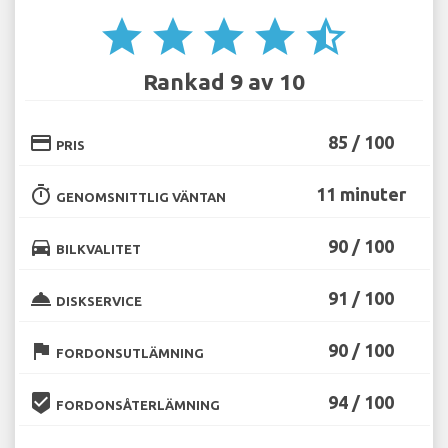
star
star
star
star
star_half
Rankad 9 av 10
credit_card
85 / 100
PRIS
timer
11 minuter
GENOMSNITTLIG VÄNTAN
directions_car
90 / 100
BILKVALITET
room_service
91 / 100
DISKSERVICE
flag
90 / 100
FORDONSUTLÄMNING
beenhere
94 / 100
FORDONSÅTERLÄMNING