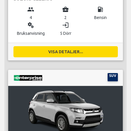
group
business_center
local_gas_station
4
2
Bensin
miscellaneous_services
login
Bruksanvisning
5 Dörr
VISA DETALJER...
SUV