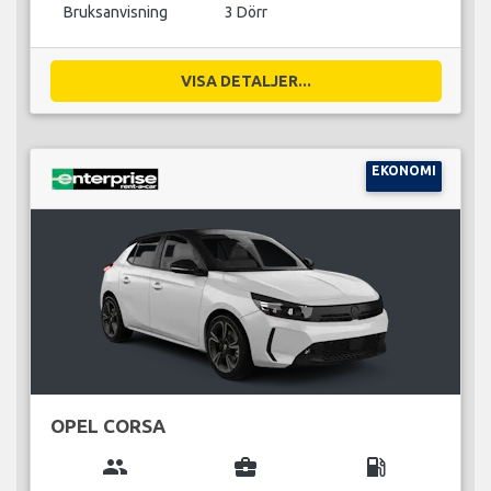
Bruksanvisning
3 Dörr
VISA DETALJER...
EKONOMI
OPEL CORSA
group
business_center
local_gas_station