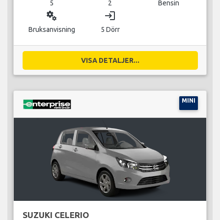
5
2
Bensin
miscellaneous_services
login
Bruksanvisning
5 Dörr
VISA DETALJER...
MINI
SUZUKI CELERIO