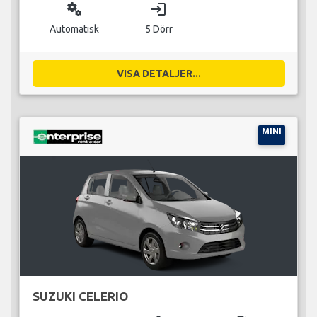
miscellaneous_services
login
Automatisk
5 Dörr
VISA DETALJER...
MINI
SUZUKI CELERIO