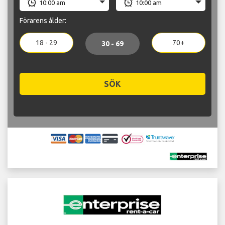
Förarens ålder:
18 - 29
70+
30 - 69
SÖK