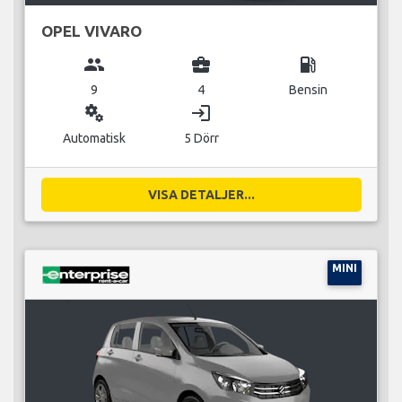
OPEL VIVARO
group
business_center
local_gas_station
9
4
Bensin
miscellaneous_services
login
Automatisk
5 Dörr
VISA DETALJER...
MINI