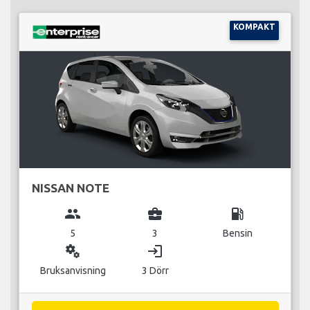
KOMPAKT
NISSAN NOTE
group
business_center
local_gas_station
5
3
Bensin
miscellaneous_services
login
Bruksanvisning
3 Dörr