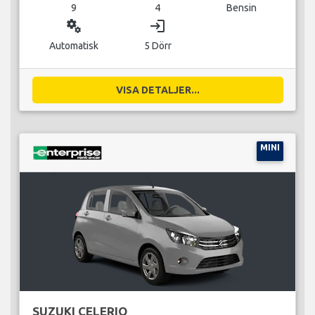
9
4
Bensin
miscellaneous_services
login
Automatisk
5 Dörr
VISA DETALJER...
MINI
SUZUKI CELERIO