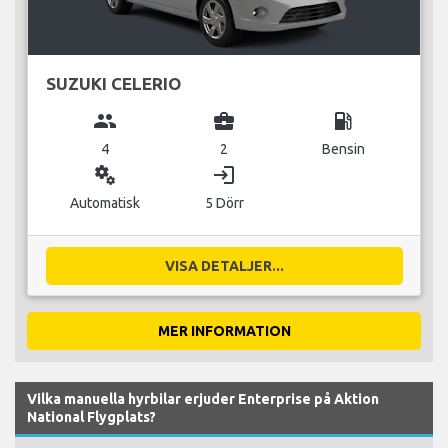
SUZUKI CELERIO
group
business_center
local_gas_station
4
2
Bensin
miscellaneous_services
login
Automatisk
5 Dörr
VISA DETALJER...
MER INFORMATION
Vilka manuella hyrbilar erjuder Enterprise på Aktion
National Flygplats?