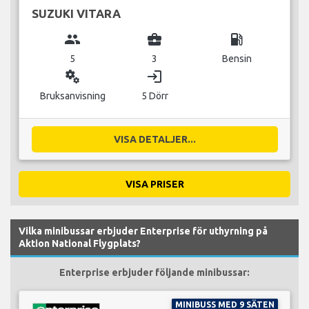
SUZUKI VITARA
group
business_center
local_gas_station
5
3
Bensin
miscellaneous_services
login
Bruksanvisning
5 Dörr
VISA DETALJER...
VISA PRISER
Vilka minibussar erbjuder Enterprise för uthyrning på
Aktion National Flygplats?
Enterprise erbjuder följande minibussar:
MINIBUSS MED 9 SÄTEN