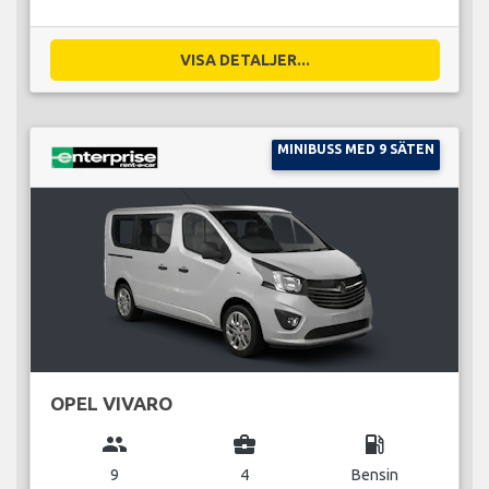
VISA DETALJER...
MINIBUSS MED 9 SÄTEN
OPEL VIVARO
group
business_center
local_gas_station
9
4
Bensin