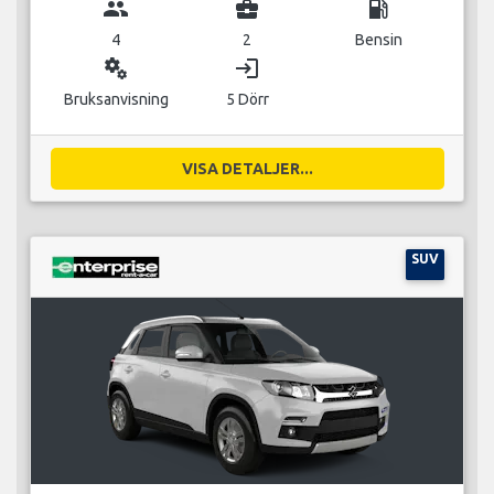
group
business_center
local_gas_station
4
2
Bensin
miscellaneous_services
login
Bruksanvisning
5 Dörr
VISA DETALJER...
SUV