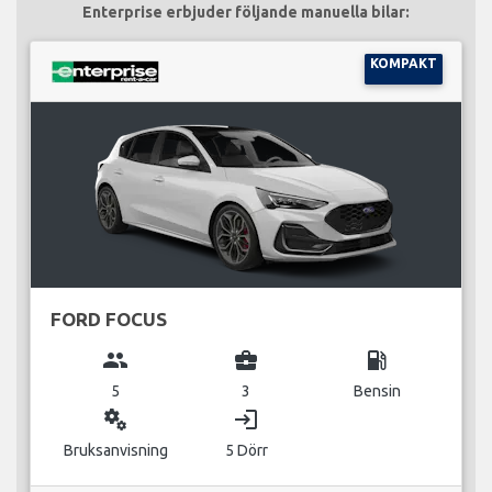
Enterprise erbjuder följande manuella bilar:
KOMPAKT
FORD FOCUS
group
business_center
local_gas_station
5
3
Bensin
miscellaneous_services
login
Bruksanvisning
5 Dörr