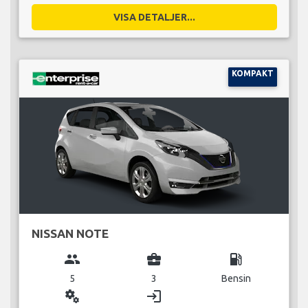
VISA DETALJER...
KOMPAKT
NISSAN NOTE
group
business_center
local_gas_station
5
3
Bensin
miscellaneous_services
login