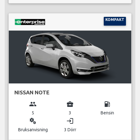
KOMPAKT
NISSAN NOTE
group
business_center
local_gas_station
5
3
Bensin
miscellaneous_services
login
Bruksanvisning
3 Dörr