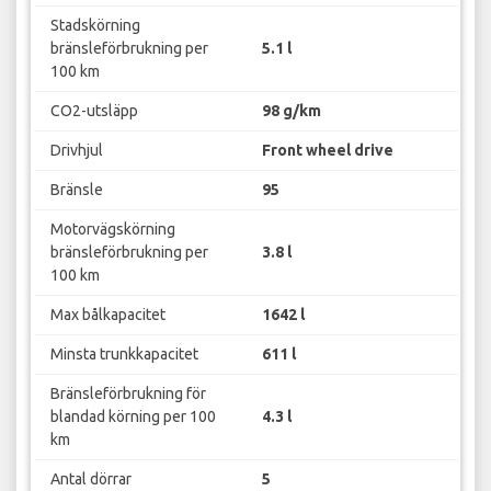
Stadskörning
bränsleförbrukning per
5.1 l
100 km
CO2-utsläpp
98 g/km
Drivhjul
Front wheel drive
Bränsle
95
Motorvägskörning
bränsleförbrukning per
3.8 l
100 km
Max bålkapacitet
1642 l
Minsta trunkkapacitet
611 l
Bränsleförbrukning för
blandad körning per 100
4.3 l
km
Antal dörrar
5