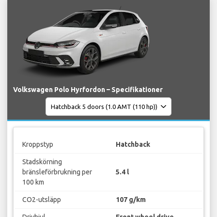
Volkswagen Polo Hyrfordon – Specifikationer
Kroppstyp
Hatchback
Stadskörning
bränsleförbrukning per
5.4 l
100 km
CO2-utsläpp
107 g/km
Drivhjul
Front wheel drive