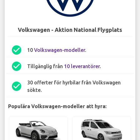
Volkswagen - Aktion National Flygplats
check_circle
10
Volkswagen-modeller
.
check_circle
Tillgänglig från
10 leverantörer
.
30 offerter för hyrbilar från Volkswagen
check_circle
sökte.
Populära Volkswagen-modeller att hyra: