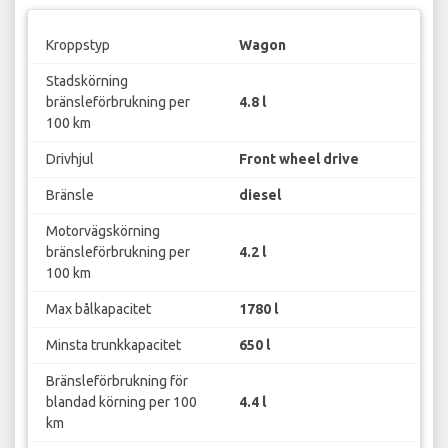
Kroppstyp
Wagon
Stadskörning
bränsleförbrukning per
4.8 l
100 km
Drivhjul
Front wheel drive
Bränsle
diesel
Motorvägskörning
bränsleförbrukning per
4.2 l
100 km
Max bålkapacitet
1780 l
Minsta trunkkapacitet
650 l
Bränsleförbrukning för
blandad körning per 100
4.4 l
km