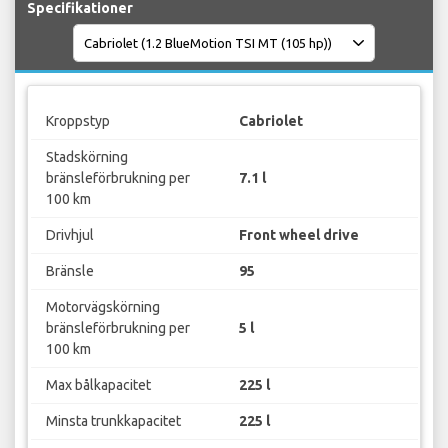
Specifikationer
Kroppstyp
Cabriolet
Stadskörning
bränsleförbrukning per
7.1 l
100 km
Drivhjul
Front wheel drive
Bränsle
95
Motorvägskörning
bränsleförbrukning per
5 l
100 km
Max bålkapacitet
225 l
Minsta trunkkapacitet
225 l