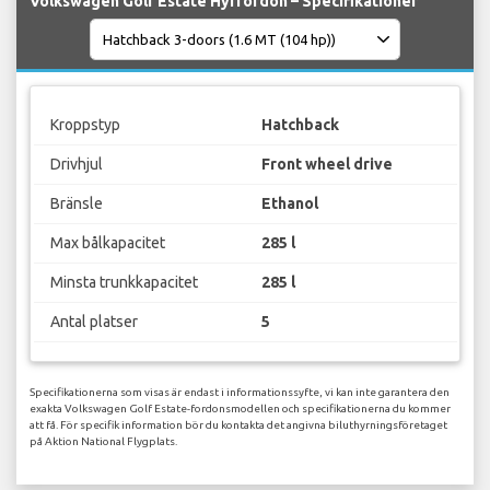
Volkswagen Golf Estate Hyrfordon – Specifikationer
Kroppstyp
Hatchback
Drivhjul
Front wheel drive
Bränsle
Ethanol
Max bålkapacitet
285 l
Minsta trunkkapacitet
285 l
Antal platser
5
Specifikationerna som visas är endast i informationssyfte, vi kan inte garantera den
exakta Volkswagen Golf Estate-fordonsmodellen och specifikationerna du kommer
att få. För specifik information bör du kontakta det angivna biluthyrningsföretaget
på Aktion National Flygplats.