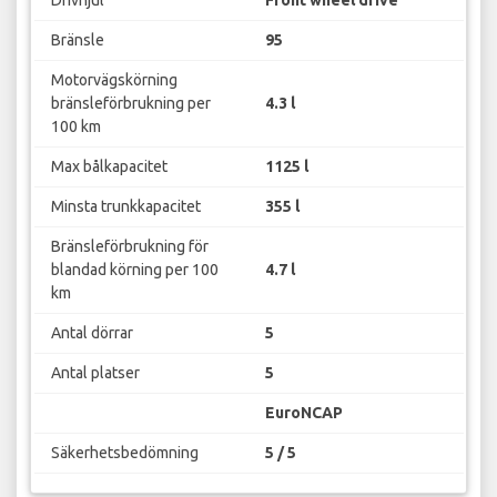
Bränsle
95
Motorvägskörning
bränsleförbrukning per
4.3 l
100 km
Max bålkapacitet
1125 l
Minsta trunkkapacitet
355 l
Bränsleförbrukning för
blandad körning per 100
4.7 l
km
Antal dörrar
5
Antal platser
5
EuroNCAP
Säkerhetsbedömning
5 / 5