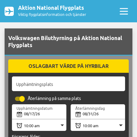
Aktion National Flygplats
Viktig flygplatsinformation och tjänster
Volkswagen Biluthyrning på Aktion National
Flygplats
OSLAGBART VÄRDE PÅ HYRBILAR
Upphämtningsplats
Återlämning på samma plats
Upphämtningsdatum
Återlämningsdag
Förarens ålder: