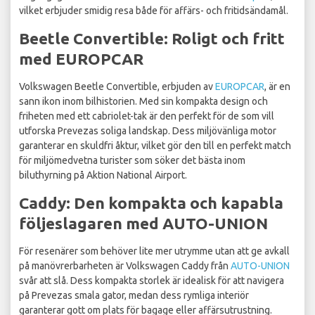
vilket erbjuder smidig resa både för affärs- och fritidsändamål.
Beetle Convertible: Roligt och fritt
med EUROPCAR
Volkswagen Beetle Convertible, erbjuden av
EUROPCAR
, är en
sann ikon inom bilhistorien. Med sin kompakta design och
friheten med ett cabriolet-tak är den perfekt för de som vill
utforska Prevezas soliga landskap. Dess miljövänliga motor
garanterar en skuldfri åktur, vilket gör den till en perfekt match
för miljömedvetna turister som söker det bästa inom
biluthyrning på Aktion National Airport.
Caddy: Den kompakta och kapabla
följeslagaren med AUTO-UNION
För resenärer som behöver lite mer utrymme utan att ge avkall
på manövrerbarheten är Volkswagen Caddy från
AUTO-UNION
svår att slå. Dess kompakta storlek är idealisk för att navigera
på Prevezas smala gator, medan dess rymliga interiör
garanterar gott om plats för bagage eller affärsutrustning.