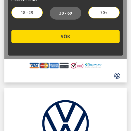
18 - 29
70+
30 - 69
SÖK