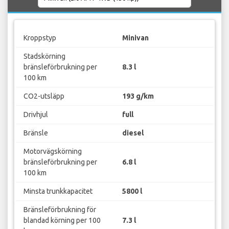
Kroppstyp
Minivan
Stadskörning
bränsleförbrukning per
8.3 l
100 km
CO2-utsläpp
193 g/km
Drivhjul
full
Bränsle
diesel
Motorvägskörning
bränsleförbrukning per
6.8 l
100 km
Minsta trunkkapacitet
5800 l
Bränsleförbrukning för
blandad körning per 100
7.3 l