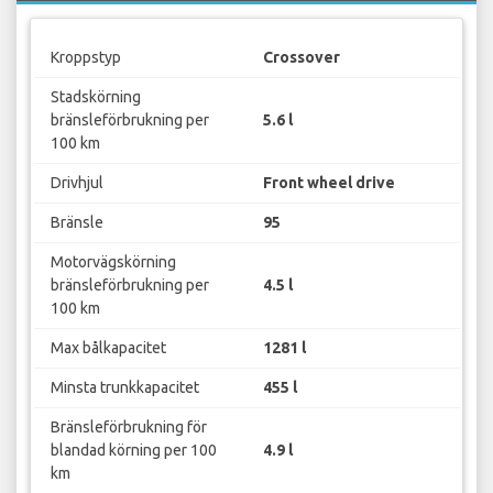
Kroppstyp
Crossover
Stadskörning
bränsleförbrukning per
5.6 l
100 km
Drivhjul
Front wheel drive
Bränsle
95
Motorvägskörning
bränsleförbrukning per
4.5 l
100 km
Max bålkapacitet
1281 l
Minsta trunkkapacitet
455 l
Bränsleförbrukning för
blandad körning per 100
4.9 l
km