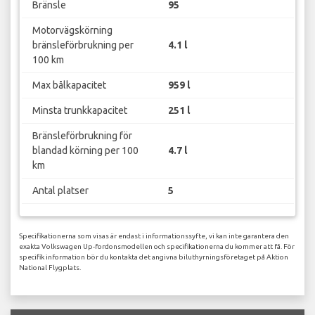
Bränsle
95
Motorvägskörning
bränsleförbrukning per
4.1 l
100 km
Max bålkapacitet
959 l
Minsta trunkkapacitet
251 l
Bränsleförbrukning för
blandad körning per 100
4.7 l
km
Antal platser
5
Specifikationerna som visas är endast i informationssyfte, vi kan inte garantera den
exakta Volkswagen Up-fordonsmodellen och specifikationerna du kommer att få. För
specifik information bör du kontakta det angivna biluthyrningsföretaget på Aktion
National Flygplats.