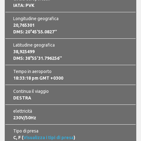
IATA: PVK
Longitudine geografica
20,765301
DMS: 20°45'55.0827''
Latitudine geografica
38,925499
DMS: 38°55'31.796256''
Tempo in aeroporto
18:33:20 pm GMT +0300
Continua il viaggio
DESTRA
elettricità
230V/50Hz
Tipo di presa
C, F (
Visualizza i tipi di presa
)