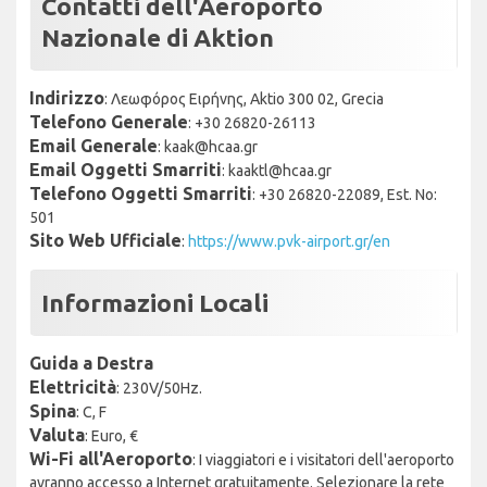
Contatti dell'Aeroporto
Nazionale di Aktion
Indirizzo
: Λεωφόρος Ειρήνης, Aktio 300 02, Grecia
Telefono Generale
: +30 26820-26113
Email Generale
: kaak@hcaa.gr
Email Oggetti Smarriti
: kaaktl@hcaa.gr
Telefono Oggetti Smarriti
: +30 26820-22089, Est. No:
501
Sito Web Ufficiale
:
https://www.pvk-airport.gr/en
Informazioni Locali
Guida a Destra
Elettricità
: 230V/50Hz.
Spina
: C, F
Valuta
: Euro, €
Wi-Fi all'Aeroporto
: I viaggiatori e i visitatori dell'aeroporto
avranno accesso a Internet gratuitamente. Selezionare la rete