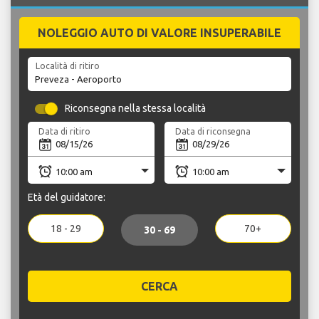
NOLEGGIO AUTO DI VALORE INSUPERABILE
Località di ritiro
Riconsegna nella stessa località
Data di ritiro
Data di riconsegna
Età del guidatore:
18 - 29
70+
30 - 69
CERCA