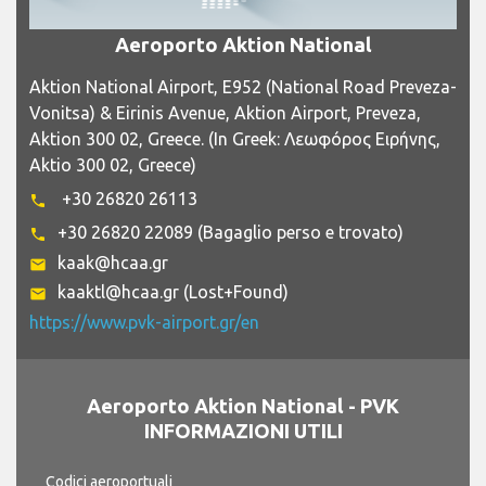
Aeroporto Aktion National
Aktion National Airport, Ε952 (National Road Preveza-
Vonitsa) & Eirinis Avenue, Aktion Airport, Preveza,
Aktion 300 02, Greece. (In Greek: Λεωφόρος Ειρήνης,
Aktio 300 02, Greece)
+30 26820 26113
phone
+30 26820 22089 (Bagaglio perso e trovato)
phone
kaak@hcaa.gr
email
kaaktl@hcaa.gr (Lost+Found)
email
https://www.pvk-airport.gr/en
Aeroporto Aktion National - PVK
INFORMAZIONI UTILI
Codici aeroportuali