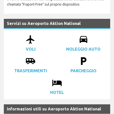
chiamata "Fraport-Free" sul proprio dispositivo.
Servizi su Aeroporto Aktion National
airplanemode_active
drive_eta
VOLI
NOLEGGIO AUTO
airport_shuttle
local_parking
TRASFERIMENTI
PARCHEGGIO
local_hotel
HOTEL
Informazioni utili su Aeroporto Aktion National