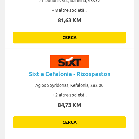
71 Dodonis Str., Ioannina, 45332
+ 8 altre società...
81,63 KM
CERCA
Sixt a Cefalonia - Rizospaston
Agios Spyridonas, Kefalonia, 282 00
+ 2 altre società...
84,73 KM
CERCA