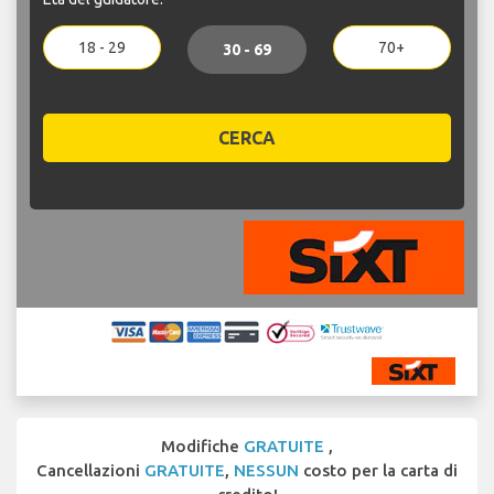
18 - 29
70+
30 - 69
CERCA
Modifiche
GRATUITE
,
Cancellazioni
GRATUITE
,
NESSUN
costo per la carta di