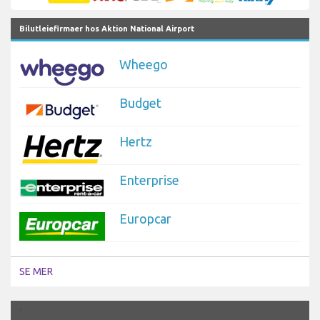
Bilutleiefirmaer hos Aktion National Airport
Wheego
Budget
Hertz
Enterprise
Europcar
SE MER
`