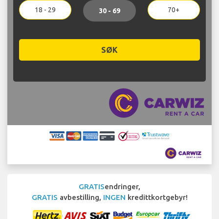
18 - 29
70+
30 - 69
SØK
GRATIS
endringer,
GRATIS
avbestilling,
INGEN
kredittkortgebyr!