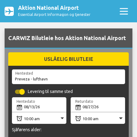
Aktion National Airport
Essential Airport Informasjon og tjenester
CARWIZ Bilutleie hos Aktion National Airport
USLÅELIG BILUTLEIE
Hentested
Levering til samme sted
Hentedato
Returdato
Sjåførens alder: