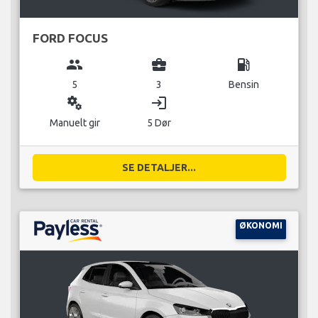
FORD FOCUS
group
business_center
local_gas_station
5
3
Bensin
miscellaneous_services
login
Manuelt gir
5 Dør
SE DETALJER...
ØKONOMI