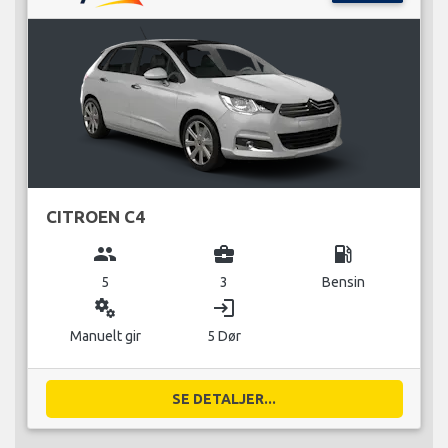
CITROEN C4
group
business_center
local_gas_station
5
3
Bensin
miscellaneous_services
login
Manuelt gir
5 Dør
SE DETALJER...