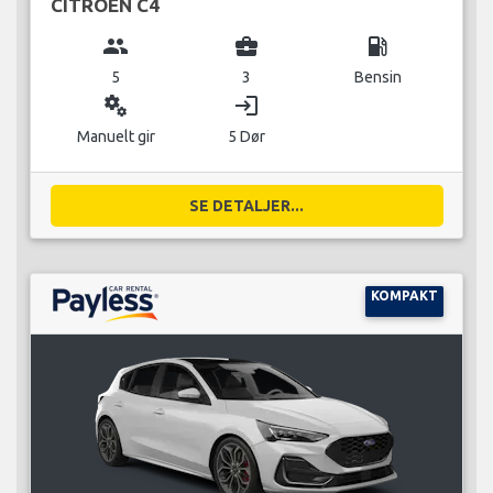
CITROEN C4
group
business_center
local_gas_station
5
3
Bensin
miscellaneous_services
login
Manuelt gir
5 Dør
SE DETALJER...
KOMPAKT