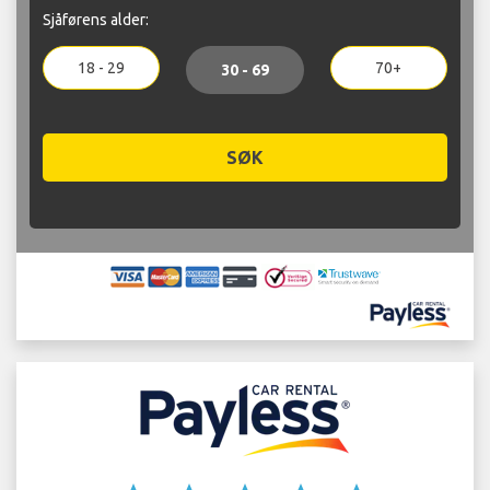
Sjåførens alder:
18 - 29
70+
30 - 69
SØK