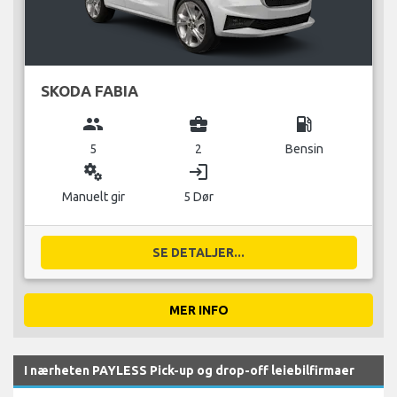
SKODA FABIA
group
business_center
local_gas_station
5
2
Bensin
miscellaneous_services
login
Manuelt gir
5 Dør
SE DETALJER...
MER INFO
I nærheten PAYLESS Pick-up og drop-off leiebilfirmaer