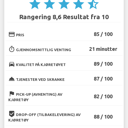
star
star
star
star
star_half
Rangering 8,6 Resultat fra 10
credit_card
85 / 100
PRIS
timer
21 minutter
GJENNOMSNITTLIG VENTING
directions_car
89 / 100
KVALITET PÅ KJØRETØYET
room_service
87 / 100
TJENESTER VED SKRANKE
flag
PICK-UP (AVHENTING) AV
82 / 100
KJØRETØY
beenhere
DROP-OFF (TILBAKELEVERING) AV
88 / 100
KJØRETØY