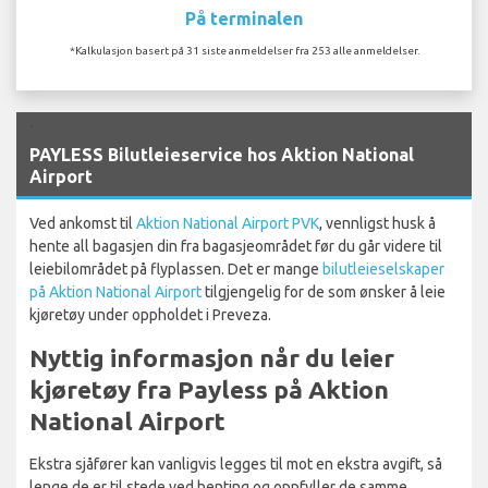
På terminalen
*Kalkulasjon basert på 31 siste anmeldelser fra 253 alle anmeldelser.
`
PAYLESS Bilutleieservice hos Aktion National
Airport
Ved ankomst til
Aktion National Airport PVK
, vennligst husk å
hente all bagasjen din fra bagasjeområdet før du går videre til
leiebilområdet på flyplassen. Det er mange
bilutleieselskaper
på Aktion National Airport
tilgjengelig for de som ønsker å leie
kjøretøy under oppholdet i Preveza.
Nyttig informasjon når du leier
kjøretøy fra Payless på Aktion
National Airport
Ekstra sjåfører kan vanligvis legges til mot en ekstra avgift, så
lenge de er til stede ved henting og oppfyller de samme