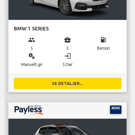
BMW 1 SERIES
group
business_center
local_gas_station
5
3
Bensin
miscellaneous_services
login
Manuelt gir
5 Dør
SE DETALJER...
MINI