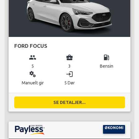
FORD FOCUS
group
business_center
local_gas_station
5
3
Bensin
miscellaneous_services
login
Manuelt gir
5 Dør
SE DETALJER...
ØKONOMI