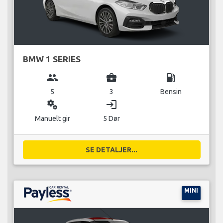
BMW 1 SERIES
group
business_center
local_gas_station
5
3
Bensin
miscellaneous_services
login
Manuelt gir
5 Dør
SE DETALJER...
MINI