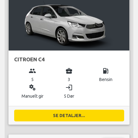
CITROEN C4
group
business_center
local_gas_station
5
3
Bensin
miscellaneous_services
login
Manuelt gir
5 Dør
SE DETALJER...