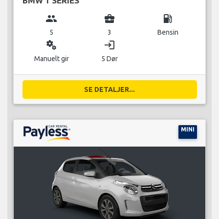
BMW 1 SERIES
group
business_center
local_gas_station
5
3
Bensin
miscellaneous_services
login
Manuelt gir
5 Dør
SE DETALJER...
MINI