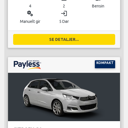
4
2
Bensin
miscellaneous_services
login
Manuelt gir
5 Dør
SE DETALJER...
KOMPAKT