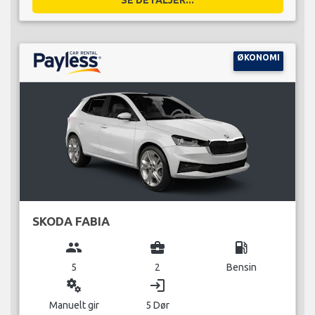
ØKONOMI
SKODA FABIA
group
business_center
local_gas_station
5
2
Bensin
miscellaneous_services
login
Manuelt gir
5 Dør