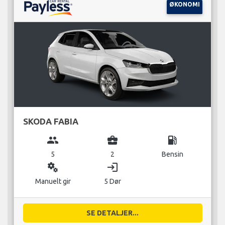
ØKONOMI
SKODA FABIA
group
business_center
local_gas_station
5
2
Bensin
miscellaneous_services
login
Manuelt gir
5 Dør
SE DETALJER...