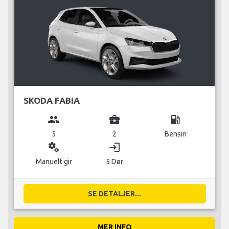
SKODA FABIA
group
business_center
local_gas_station
5
2
Bensin
miscellaneous_services
login
Manuelt gir
5 Dør
SE DETALJER...
MER INFO