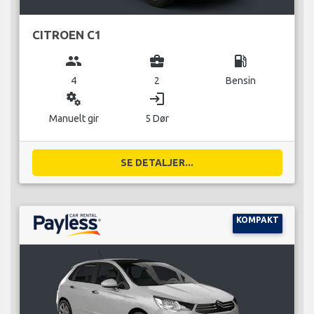
CITROEN C1
group
business_center
local_gas_station
4
2
Bensin
miscellaneous_services
login
Manuelt gir
5 Dør
SE DETALJER...
KOMPAKT