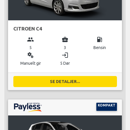
CITROEN C4
group
business_center
local_gas_station
5
3
Bensin
miscellaneous_services
login
Manuelt gir
5 Dør
SE DETALJER...
KOMPAKT