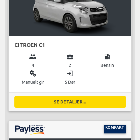
CITROEN C1
group
business_center
local_gas_station
4
2
Bensin
miscellaneous_services
login
Manuelt gir
5 Dør
SE DETALJER...
KOMPAKT