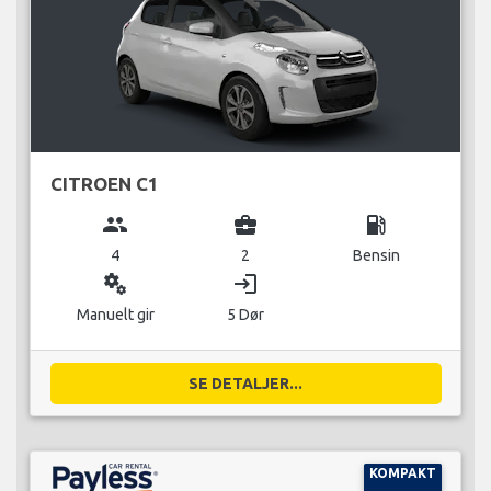
CITROEN C1
group
business_center
local_gas_station
4
2
Bensin
miscellaneous_services
login
Manuelt gir
5 Dør
SE DETALJER...
KOMPAKT