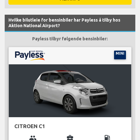
Hvilke bilutleie for bensinbiler har Payless å tilby hos
Aktion National Airport?
Payless tilbyr følgende bensinbiler:
MINI
CITROEN C1
group
business_center
local_gas_station