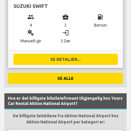
SUZUKI SWIFT
group
business_center
local_gas_station
4
2
Bensin
miscellaneous_services
login
Manuelt gir
3 Dør
SE DETALJER...
SE ALLE
Hva er det billigste bilutleiefirmaet tilgjengelig hos Yours
Car Rental Aktion National Airport?
De billigste leiebilene fra Aktion National Airport hos
Aktion National Airport per kategori er: