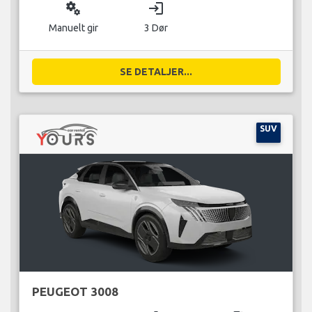
miscellaneous_services
login
Manuelt gir
3 Dør
SE DETALJER...
SUV
PEUGEOT 3008