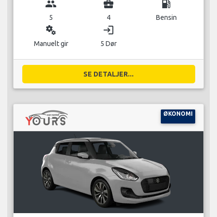
group
business_center
local_gas_station
5
4
Bensin
miscellaneous_services
login
Manuelt gir
5 Dør
SE DETALJER...
ØKONOMI