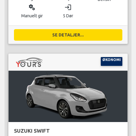
miscellaneous_services
login
Manuelt gir
5 Dør
SE DETALJER...
ØKONOMI
SUZUKI SWIFT