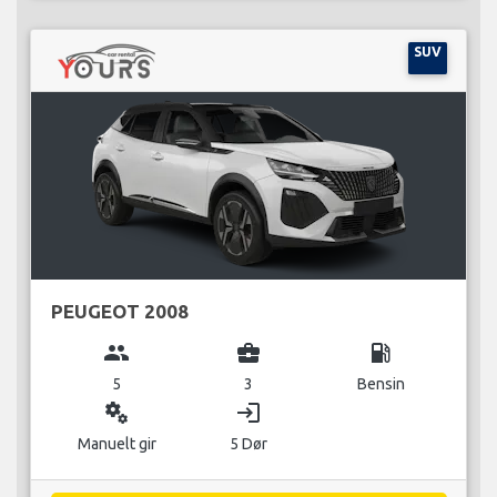
SUV
PEUGEOT 2008
group
business_center
local_gas_station
5
3
Bensin
miscellaneous_services
login
Manuelt gir
5 Dør