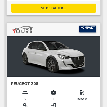
SE DETALJER...
KOMPAKT
PEUGEOT 208
group
business_center
local_gas_station
5
3
Bensin
miscellaneous_services
login