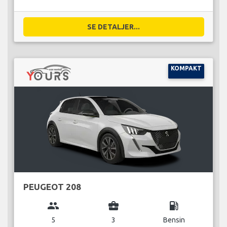
SE DETALJER...
KOMPAKT
PEUGEOT 208
group
business_center
local_gas_station
5
3
Bensin