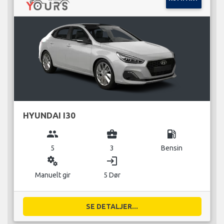
HYUNDAI I30
group
business_center
local_gas_station
5
3
Bensin
miscellaneous_services
login
Manuelt gir
5 Dør
SE DETALJER...