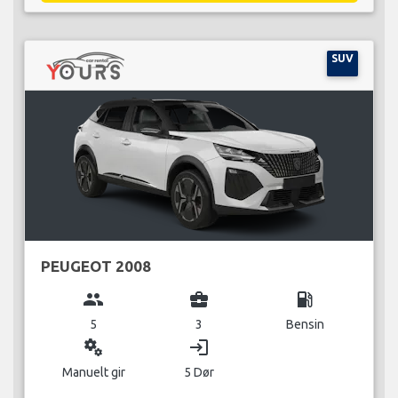
SUV
PEUGEOT 2008
group
business_center
local_gas_station
5
3
Bensin
miscellaneous_services
login
Manuelt gir
5 Dør