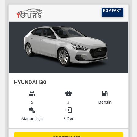
KOMPAKT
HYUNDAI I30
group
business_center
local_gas_station
5
3
Bensin
miscellaneous_services
login
Manuelt gir
5 Dør