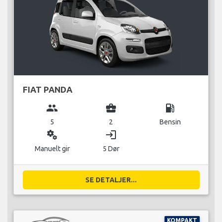
FIAT PANDA
group
business_center
local_gas_station
5
2
Bensin
miscellaneous_services
login
Manuelt gir
5 Dør
SE DETALJER...
KOMPAKT