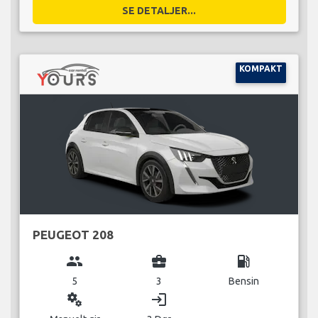
SE DETALJER...
KOMPAKT
PEUGEOT 208
group
business_center
local_gas_station
5
3
Bensin
miscellaneous_services
login