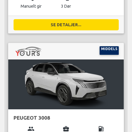
Manuelt gir
3 Dør
SE DETALJER...
MIDDELS
PEUGEOT 3008
group
business_center
local_gas_station