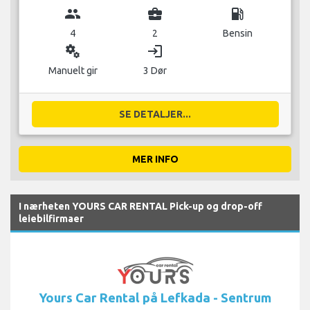
group
business_center
local_gas_station
4
2
Bensin
miscellaneous_services
login
Manuelt gir
3 Dør
SE DETALJER...
MER INFO
I nærheten YOURS CAR RENTAL Pick-up og drop-off
leiebilfirmaer
Yours Car Rental på Lefkada - Sentrum