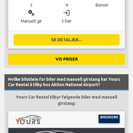
5
4
Bensin
miscellaneous_services
login
Manuelt gir
5 Dør
SE DETALJER...
VIS PRISER
Hvilke bilutleie for biler med manuell girstang har Yours
Car Rental å tilby hos Aktion National Airport?
Yours Car Rental tilbyr følgende biler med manuell
girstang:
ØKONOMI