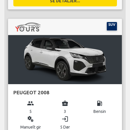
SE DETALJER...
SUV
PEUGEOT 2008
group
business_center
local_gas_station
5
3
Bensin
miscellaneous_services
login
Manuelt gir
5 Dør