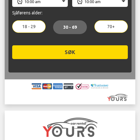
Sjåførens alder:
18 - 29
70+
30 - 69
SØK