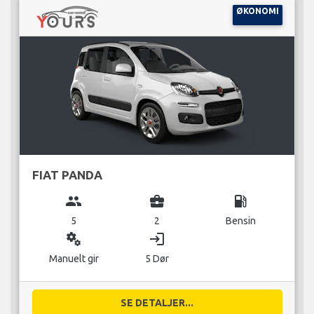
ØKONOMI
FIAT PANDA
group
business_center
local_gas_station
5
2
Bensin
miscellaneous_services
login
Manuelt gir
5 Dør
SE DETALJER...