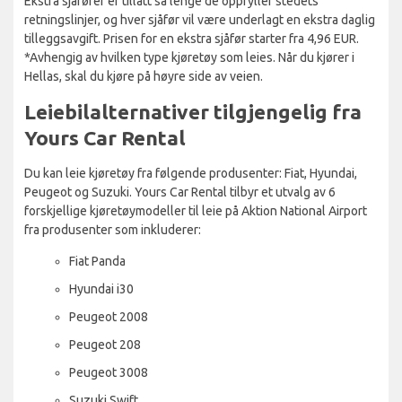
Ekstra sjåfører er tillatt så lenge de oppfyller stedets
retningslinjer, og hver sjåfør vil være underlagt en ekstra daglig
tilleggsavgift. Prisen for en ekstra sjåfør starter fra 4,96 EUR.
*Avhengig av hvilken type kjøretøy som leies. Når du kjører i
Hellas, skal du kjøre på høyre side av veien.
Leiebilalternativer tilgjengelig fra
Yours Car Rental
Du kan leie kjøretøy fra følgende produsenter: Fiat, Hyundai,
Peugeot og Suzuki. Yours Car Rental tilbyr et utvalg av 6
forskjellige kjøretøymodeller til leie på Aktion National Airport
fra produsenter som inkluderer:
Fiat Panda
Hyundai i30
Peugeot 2008
Peugeot 208
Peugeot 3008
Suzuki Swift