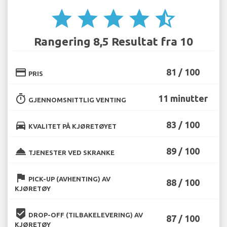
star
star
star
star
star_half
Rangering 8,5 Resultat fra 10
credit_card
81 / 100
PRIS
timer
11 minutter
GJENNOMSNITTLIG VENTING
directions_car
83 / 100
KVALITET PÅ KJØRETØYET
room_service
89 / 100
TJENESTER VED SKRANKE
flag
PICK-UP (AVHENTING) AV
88 / 100
KJØRETØY
beenhere
DROP-OFF (TILBAKELEVERING) AV
87 / 100
KJØRETØY