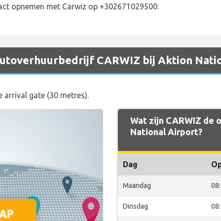
tact opnemen met Carwiz op +302671029500.
 autoverhuurbedrijf CARWIZ bij Aktion Nati
 arrival gate (30 metres).
Wat zijn CARWIZ de o
National Airport?
Dag
O
Maandag
08
Dinsdag
08