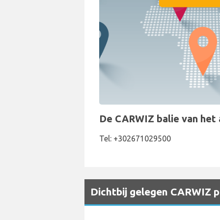
De CARWIZ balie van het au
Tel: +302671029500
Dichtbij gelegen CARWIZ pi