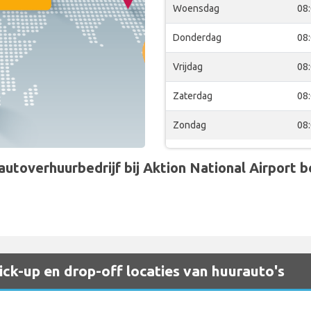
Woensdag
08
Donderdag
08
Vrijdag
08
Zaterdag
08
Zondag
08
toverhuurbedrijf bij Aktion National Airport bev
ck-up en drop-off locaties van huurauto's