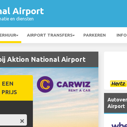
al Airport
matie en diensten
ERHUUR
AIRPORT TRANSFERS
PARKEREN
INFO
j Aktion National Airport
 EEN
PRIJS
Autover
Airport