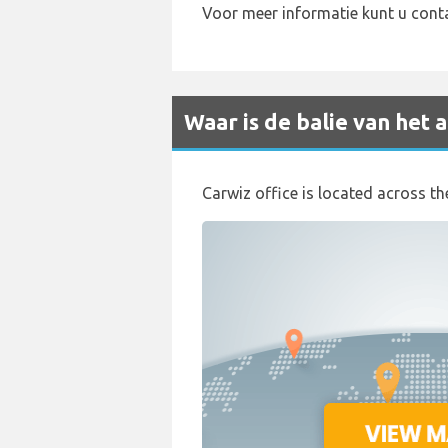
Voor meer informatie kunt u con
Waar is de balie van het
Carwiz office is located across the