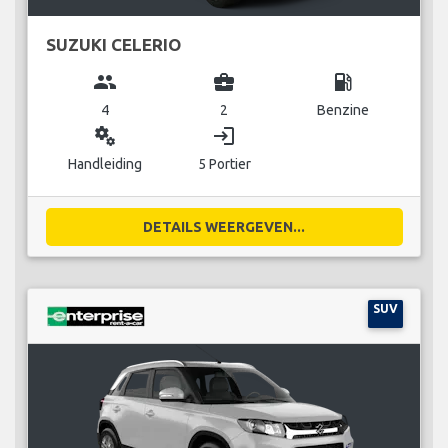
SUZUKI CELERIO
group
business_center
local_gas_station
4
2
Benzine
miscellaneous_services
login
Handleiding
5 Portier
DETAILS WEERGEVEN...
SUV