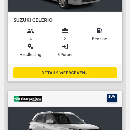
SUZUKI CELERIO
group
business_center
local_gas_station
4
2
Benzine
miscellaneous_services
login
Handleiding
5 Portier
DETAILS WEERGEVEN...
SUV