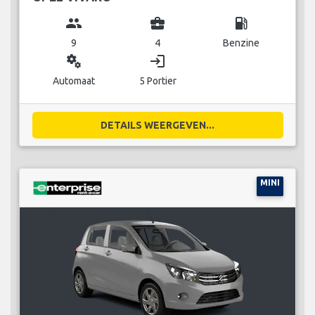
group
business_center
local_gas_station
9
4
Benzine
miscellaneous_services
login
Automaat
5 Portier
DETAILS WEERGEVEN...
MINI