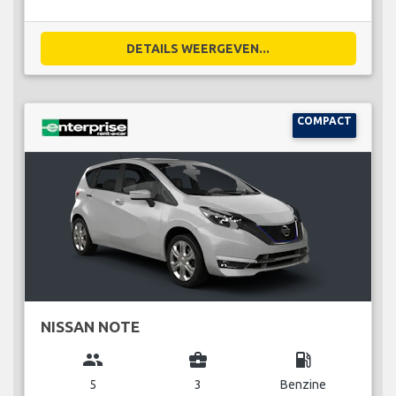
DETAILS WEERGEVEN...
COMPACT
NISSAN NOTE
group
business_center
local_gas_station
5
3
Benzine