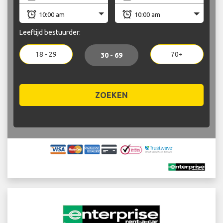
Leeftijd bestuurder:
18 - 29
70+
30 - 69
ZOEKEN