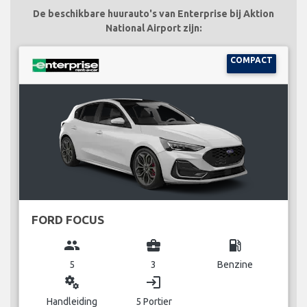
De beschikbare huurauto's van Enterprise bij Aktion
National Airport zijn:
COMPACT
FORD FOCUS
group
business_center
local_gas_station
5
3
Benzine
miscellaneous_services
login
Handleiding
5 Portier