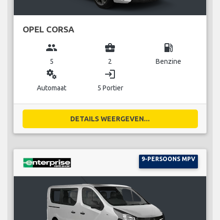
OPEL CORSA
group
business_center
local_gas_station
5
2
Benzine
miscellaneous_services
login
Automaat
5 Portier
DETAILS WEERGEVEN...
9-PERSOONS MPV