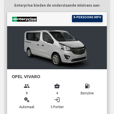
Enterprise bieden de onderstaande minivans aan:
9-PERSOONS MPV
OPEL VIVARO
group
business_center
local_gas_station
9
4
Benzine
miscellaneous_services
login
Automaat
5 Portier