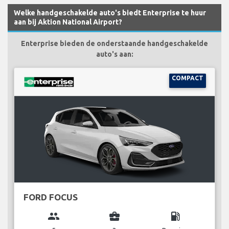
Welke handgeschakelde auto's biedt Enterprise te huur
aan bij Aktion National Airport?
Enterprise bieden de onderstaande handgeschakelde
auto's aan:
COMPACT
FORD FOCUS
group
business_center
local_gas_station