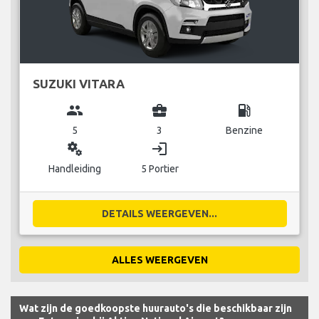
SUZUKI VITARA
group
business_center
local_gas_station
5
3
Benzine
miscellaneous_services
login
Handleiding
5 Portier
DETAILS WEERGEVEN...
ALLES WEERGEVEN
Wat zijn de goedkoopste huurauto's die beschikbaar zijn