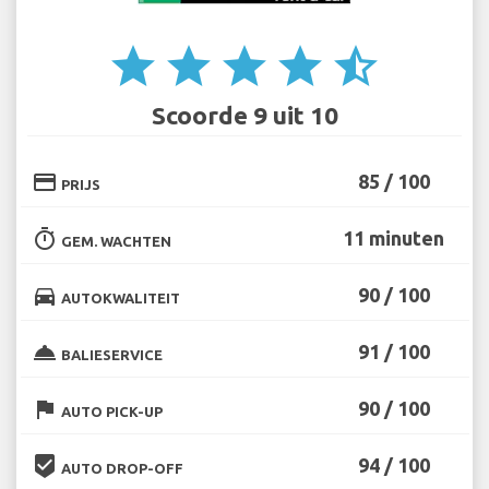
star
star
star
star
star_half
Scoorde 9 uit 10
credit_card
85 / 100
PRIJS
timer
11 minuten
GEM. WACHTEN
directions_car
90 / 100
AUTOKWALITEIT
room_service
91 / 100
BALIESERVICE
flag
90 / 100
AUTO PICK-UP
beenhere
94 / 100
AUTO DROP-OFF