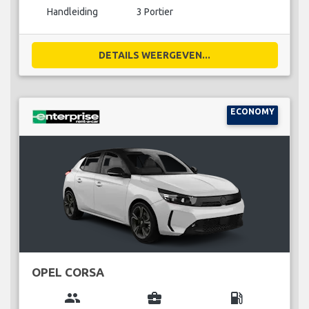
Handleiding
3 Portier
DETAILS WEERGEVEN...
ECONOMY
OPEL CORSA
group
business_center
local_gas_station