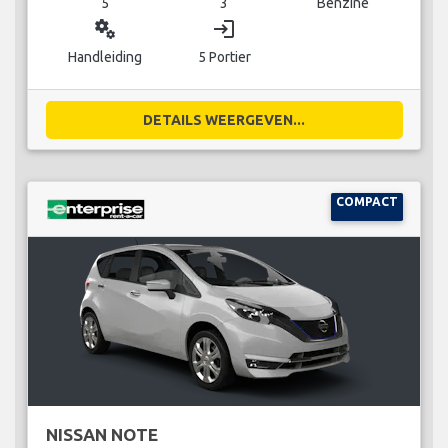
5
3
Benzine
miscellaneous_services
login
Handleiding
5 Portier
DETAILS WEERGEVEN...
COMPACT
NISSAN NOTE