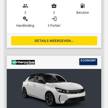
group
business_center
local_gas_station
5
3
Benzine
miscellaneous_services
login
Handleiding
3 Portier
DETAILS WEERGEVEN...
ECONOMY