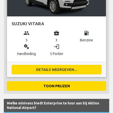
SUZUKI VITARA
group
business_center
local_gas_station
5
3
Benzine
miscellaneous_services
login
Handleiding
5 Portier
DETAILS WEERGEVEN...
TOON PRIJZEN
Welke minivans biedt Enterprise te huur aan bij Aktion
National Airport?