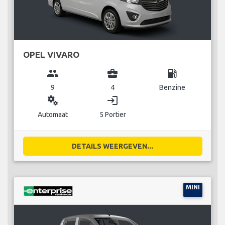
OPEL VIVARO
group
business_center
local_gas_station
9
4
Benzine
miscellaneous_services
login
Automaat
5 Portier
DETAILS WEERGEVEN...
MINI