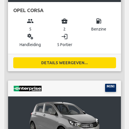
OPEL CORSA
group
business_center
local_gas_station
5
2
Benzine
miscellaneous_services
login
Handleiding
5 Portier
DETAILS WEERGEVEN...
MINI