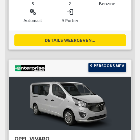
5
2
Benzine
miscellaneous_services
login
Automaat
5 Portier
DETAILS WEERGEVEN...
9-PERSOONS MPV
OPEL VIVARO