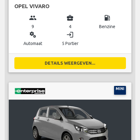
OPEL VIVARO
group
business_center
local_gas_station
9
4
Benzine
miscellaneous_services
login
Automaat
5 Portier
DETAILS WEERGEVEN...
MINI