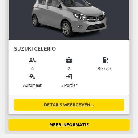
SUZUKI CELERIO
group
business_center
local_gas_station
4
2
Benzine
miscellaneous_services
login
Automaat
5 Portier
DETAILS WEERGEVEN...
MEER INFORMATIE