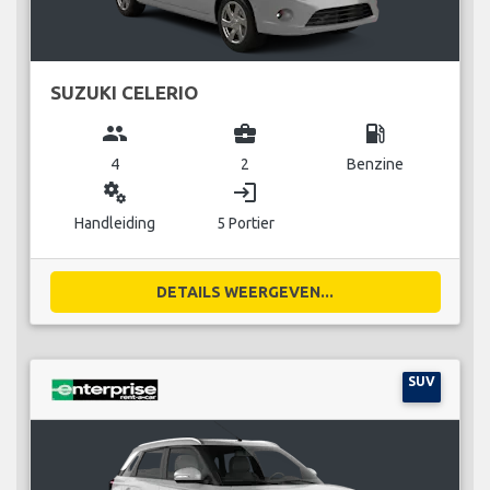
SUZUKI CELERIO
group
business_center
local_gas_station
4
2
Benzine
miscellaneous_services
login
Handleiding
5 Portier
DETAILS WEERGEVEN...
SUV