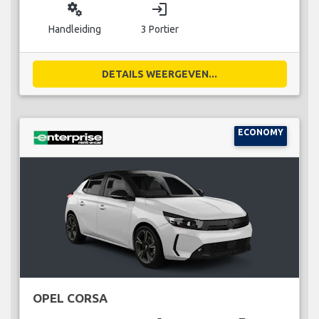
miscellaneous_services
login
Handleiding
3 Portier
DETAILS WEERGEVEN...
ECONOMY
OPEL CORSA