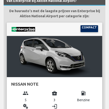
van Enterprise bij Aktion National Airport?
De huurauto's met de laagste prijzen van Enterprise bij
Aktion National Airport per categorie zijn:
COMPACT
NISSAN NOTE
group
business_center
local_gas_station
5
3
Benzine
miscellaneous_services
login