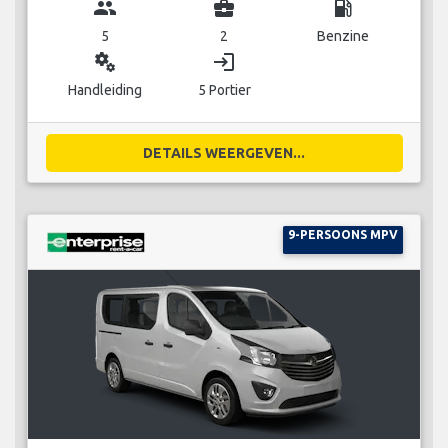
group
business_center
local_gas_station
5
2
Benzine
miscellaneous_services
login
Handleiding
5 Portier
DETAILS WEERGEVEN...
9-PERSOONS MPV