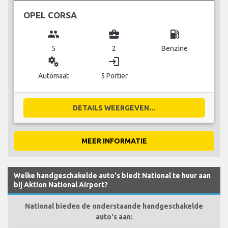
OPEL CORSA
group
business_center
local_gas_station
5
2
Benzine
miscellaneous_services
login
Automaat
5 Portier
DETAILS WEERGEVEN...
MEER INFORMATIE
Welke handgeschakelde auto's biedt National te huur aan
bij Aktion National Airport?
National bieden de onderstaande handgeschakelde
auto's aan: