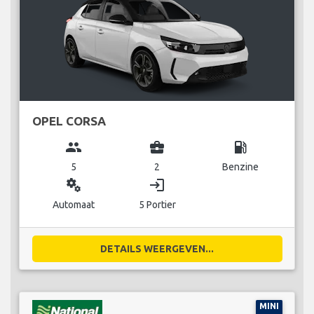
OPEL CORSA
group
business_center
local_gas_station
5
2
Benzine
miscellaneous_services
login
Automaat
5 Portier
DETAILS WEERGEVEN...
MINI