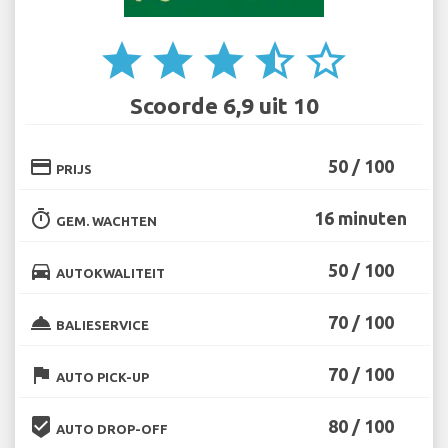
star
star
star
star_half
star_border
Scoorde 6,9 uit 10
credit_card
50 / 100
PRIJS
timer
16 minuten
GEM. WACHTEN
directions_car
50 / 100
AUTOKWALITEIT
room_service
70 / 100
BALIESERVICE
flag
70 / 100
AUTO PICK-UP
beenhere
80 / 100
AUTO DROP-OFF