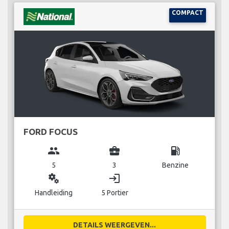
COMPACT
FORD FOCUS
group
business_center
local_gas_station
5
3
Benzine
miscellaneous_services
login
Handleiding
5 Portier
DETAILS WEERGEVEN...