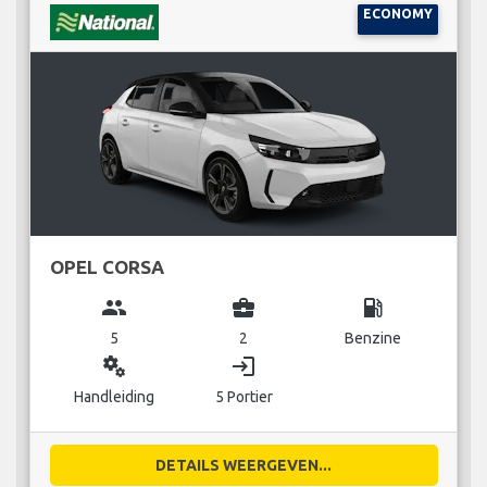
ECONOMY
OPEL CORSA
group
business_center
local_gas_station
5
2
Benzine
miscellaneous_services
login
Handleiding
5 Portier
DETAILS WEERGEVEN...