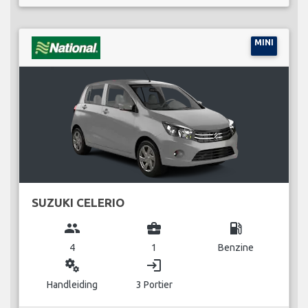
MINI
SUZUKI CELERIO
group
business_center
local_gas_station
4
1
Benzine
miscellaneous_services
login
Handleiding
3 Portier