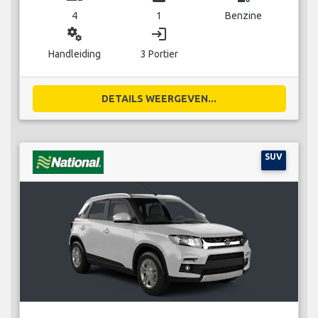
4
1
Benzine
miscellaneous_services
login
Handleiding
3 Portier
DETAILS WEERGEVEN...
SUV