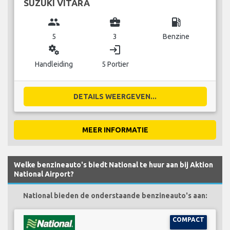
SUZUKI VITARA
group
business_center
local_gas_station
5
3
Benzine
miscellaneous_services
login
Handleiding
5 Portier
DETAILS WEERGEVEN...
MEER INFORMATIE
Welke benzineauto's biedt National te huur aan bij Aktion
National Airport?
National bieden de onderstaande benzineauto's aan:
COMPACT