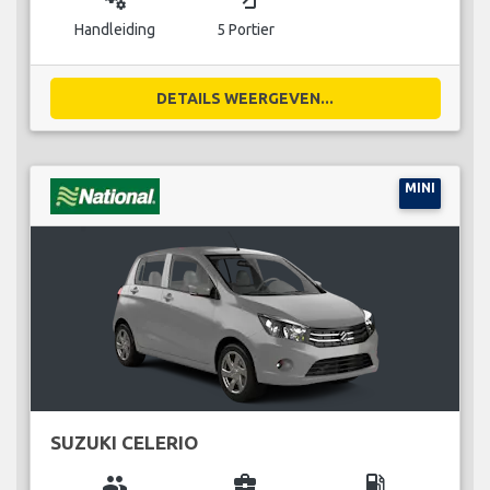
Handleiding
5 Portier
DETAILS WEERGEVEN...
MINI
SUZUKI CELERIO
group
business_center
local_gas_station