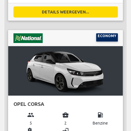
DETAILS WEERGEVEN...
ECONOMY
OPEL CORSA
group
business_center
local_gas_station
5
2
Benzine
miscellaneous_services
login