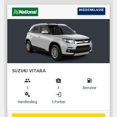
MIDDENKLASSE
SUZUKI VITARA
group
business_center
local_gas_station
5
3
Benzine
miscellaneous_services
login
Handleiding
5 Portier