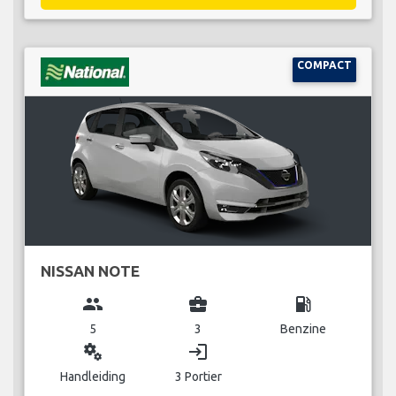
COMPACT
NISSAN NOTE
group
business_center
local_gas_station
5
3
Benzine
miscellaneous_services
login
Handleiding
3 Portier