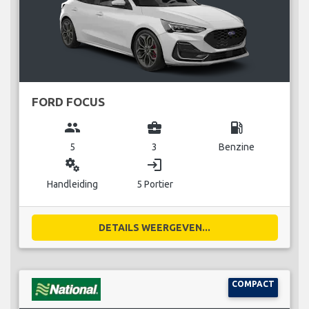
FORD FOCUS
group
business_center
local_gas_station
5
3
Benzine
miscellaneous_services
login
Handleiding
5 Portier
DETAILS WEERGEVEN...
COMPACT