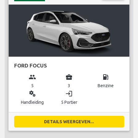
FORD FOCUS
group
business_center
local_gas_station
5
3
Benzine
miscellaneous_services
login
Handleiding
5 Portier
DETAILS WEERGEVEN...