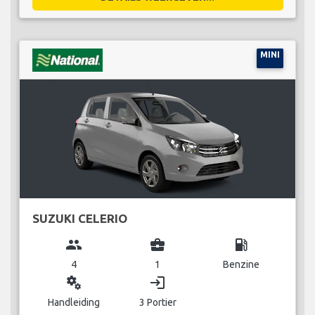
MINI
SUZUKI CELERIO
group
business_center
local_gas_station
4
1
Benzine
miscellaneous_services
login
Handleiding
3 Portier