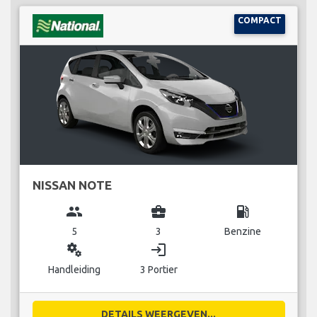
COMPACT
NISSAN NOTE
group
business_center
local_gas_station
5
3
Benzine
miscellaneous_services
login
Handleiding
3 Portier
DETAILS WEERGEVEN...