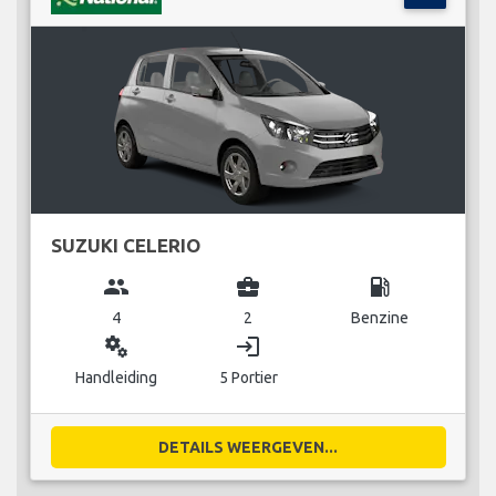
SUZUKI CELERIO
group
business_center
local_gas_station
4
2
Benzine
miscellaneous_services
login
Handleiding
5 Portier
DETAILS WEERGEVEN...