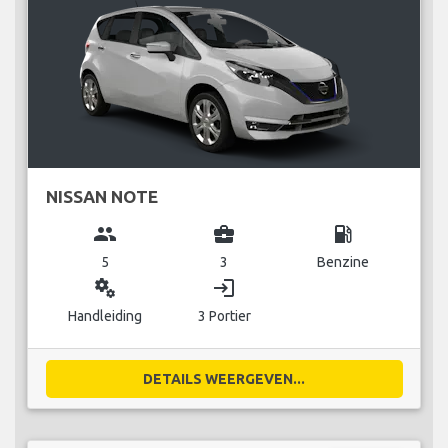
NISSAN NOTE
group
business_center
local_gas_station
5
3
Benzine
miscellaneous_services
login
Handleiding
3 Portier
DETAILS WEERGEVEN...