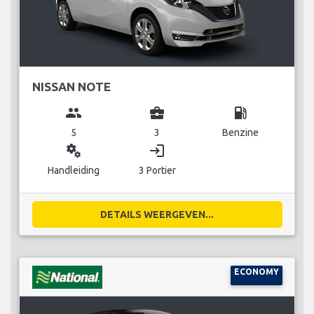
NISSAN NOTE
group
business_center
local_gas_station
5
3
Benzine
miscellaneous_services
login
Handleiding
3 Portier
DETAILS WEERGEVEN...
ECONOMY