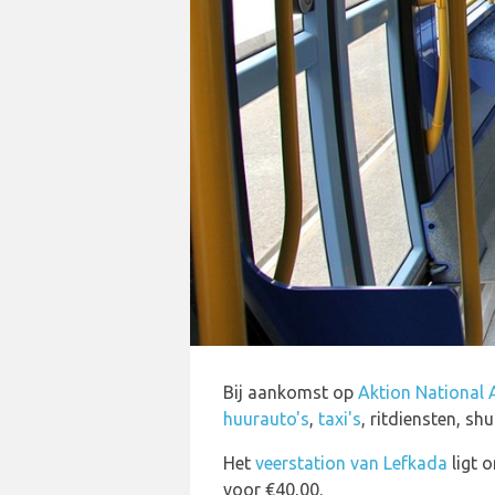
Bij aankomst op
Aktion National 
huurauto's
,
taxi's
, ritdiensten, sh
Het
veerstation van Lefkada
ligt 
voor €40,00.