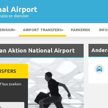
al Airport
matie en diensten
ERHUUR
AIRPORT TRANSFERS
PARKEREN
INFO
Andere
an Aktion National Airport
local_taxi
NSFERS
of bus zoeken