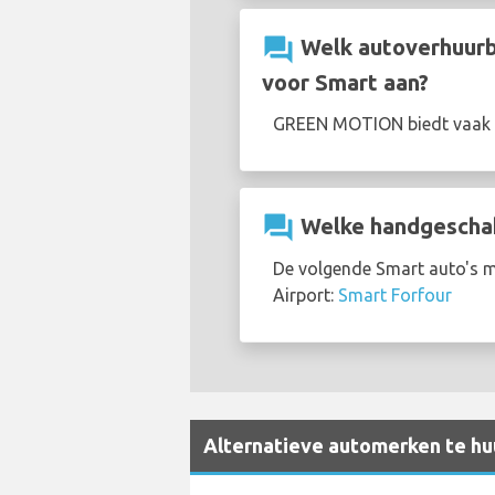
question_answer
Welk autoverhuurbe
voor Smart aan?
GREEN MOTION biedt vaak
question_answer
Welke handgeschake
De volgende Smart auto's me
Airport:
Smart Forfour
Alternatieve automerken te huu