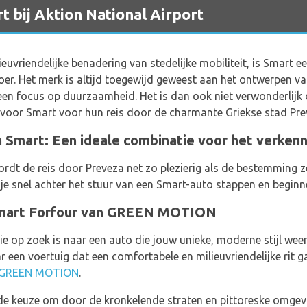
t bij Aktion National Airport
ieuvriendelijke benadering van stedelijke mobiliteit, is Smart
rvoer. Het merk is altijd toegewijd geweest aan het ontwerpen va
 focus op duurzaamheid. Het is dan ook niet verwonderlijk d
voor Smart voor hun reis door de charmante Griekse stad Pre
n Smart: Een ideale combinatie voor het verken
rdt de reis door Preveza net zo plezierig als de bestemming z
je snel achter het stuur van een Smart-auto stappen en beginn
Smart Forfour van GREEN MOTION
die op zoek is naar een auto die jouw unieke, moderne stijl weer
ar een voertuig dat een comfortabele en milieuvriendelijke rit 
GREEN MOTION
.
de keuze om door de kronkelende straten en pittoreske omgevi