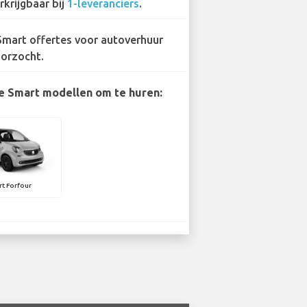
rkrijgbaar bij
1-leveranciers
.
Smart offertes voor autoverhuur
orzocht.
e Smart modellen om te huren:
t Forfour