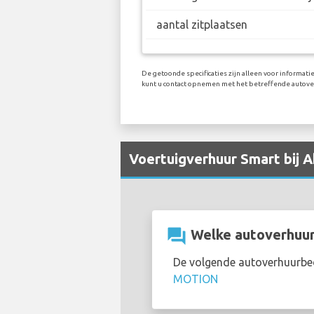
aantal zitplaatsen
De getoonde specificaties zijn alleen voor informati
kunt u contact opnemen met het betreffende autover
Voertuigverhuur Smart bij A
question_answer
Welke autoverhuurb
De volgende autoverhuurbed
MOTION