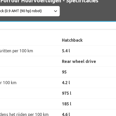
Forfour Huurvoertuigen - Specificaties
Hatchback
sritten per 100 km
5.4 l
Rear wheel drive
95
er 100 km
4.2 l
975 l
185 l
dens het rijden per 100 km
4.6 l