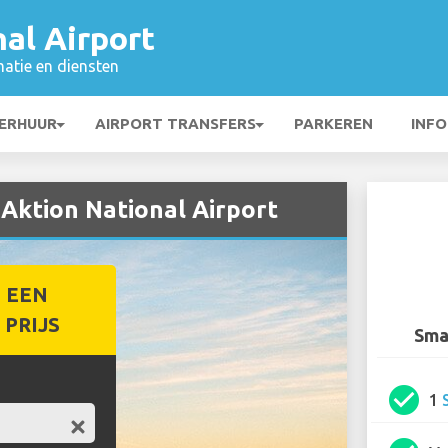
al Airport
matie en diensten
ERHUUR
AIRPORT TRANSFERS
PARKEREN
INFO
 Aktion National Airport
 EEN
PRIJS
Smar
check_circle
1